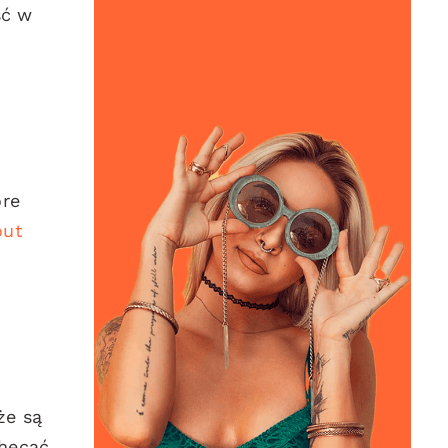
ść w
óre
out
że są
chęcać