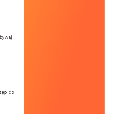
Używaj
m
stęp do