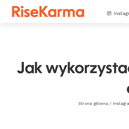
Skip
to
Insta
content
Jak wykorzystać
Strona główna
/
Instagr