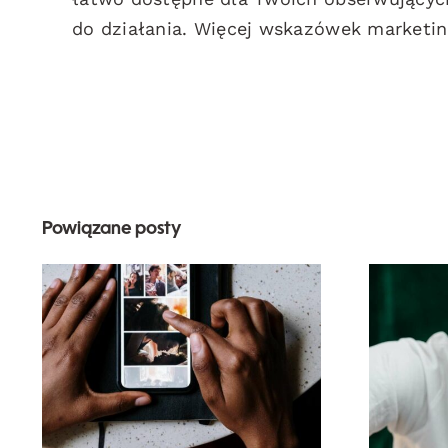
do działania. Więcej wskazówek marketi
Powiązane posty
Najlepsze aplikacje
za
do animacji zdjęć na
angażujące posty na
Facebooku