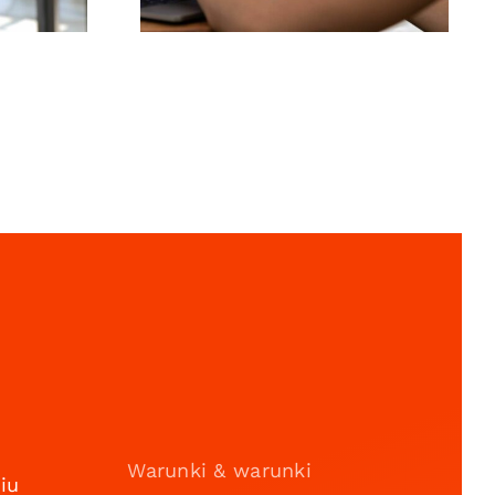
k
Warunki & warunki
iu