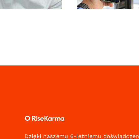
gorytmu TikTok
na 2024 ro
O RiseKarma
Dzięki naszemu 6-letniemu doświadczen