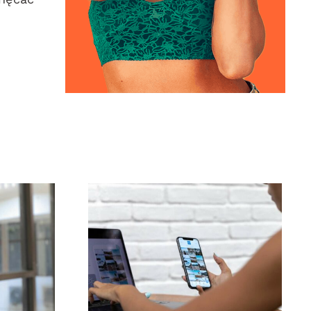
ja
Najlepsze 3 platformy
czne
do znalezienia
o
pomysłów na UGC
(treści generowane
owych
przez użytkowników)