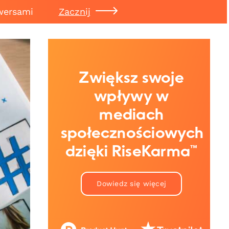
wersami
Zacznij
Zwiększ swoje
wpływy w
mediach
społecznościowych
dzięki RiseKarma™
Dowiedz się więcej