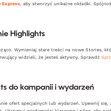
 Express
, aby stworzyć unikalne okładki. Spójno
ie Highlights
eżąco. Wymieniaj stare treści na nowe Stories, kt
erwujący widzieli, że jesteś aktywny. Sprawdź
Spr
hts do kampanii i wydarzeń
ie ofert specjalnych lub wydarzeń. Upewnij się, 
. Utrzymuj wiadomości klarowne i pilne, aby za