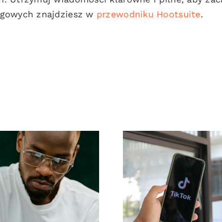
ngowych znajdziesz w
przewodniku Hootsuite
.
Top 17
Maksymalizac
awansowanych
zasięgu: Skute
wskazówek
narzędzia d
dotyczących
publikacji
zrozumienia
międzyplatform