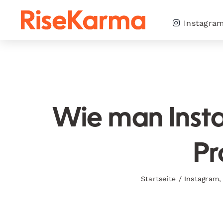
Skip
to
Instagra
content
Wie man Insta
Pr
Startseite
/
Instagram