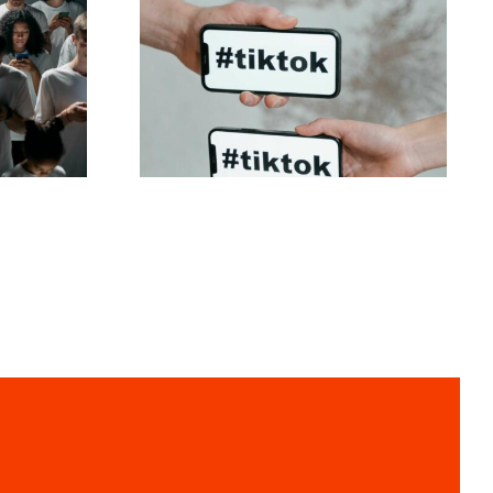
ltung
Beste TikTok
der
Datenschutz-
gen,
Einstellungen 2024
ren