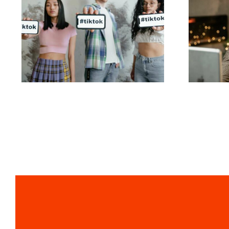
Wie 
Die besten Video-
Link
Editing-Apps für
um 
TikTok-Meisterwerke