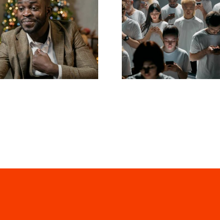
man Follower auf
Tipps zur Gesta
edIn ausblendet,
beeindrucken
die Privatsphäre
Facebook-Anzei
zu wahren
die konvertie