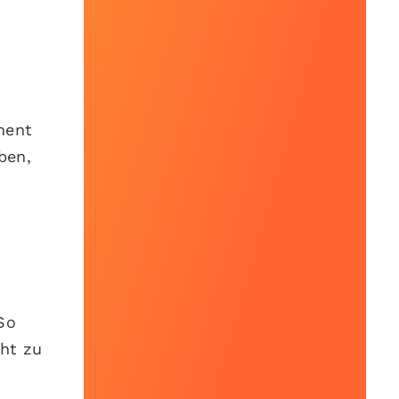
ment
ben,
 So
ght zu