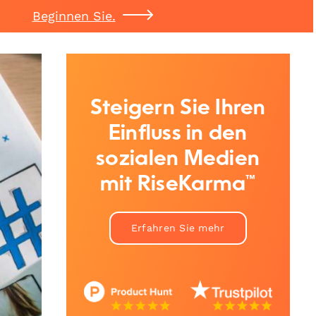
Beginnen Sie.
Steigern Sie Ihren
Einfluss in den
sozialen Medien
mit RiseKarma™
Erfahren Sie mehr