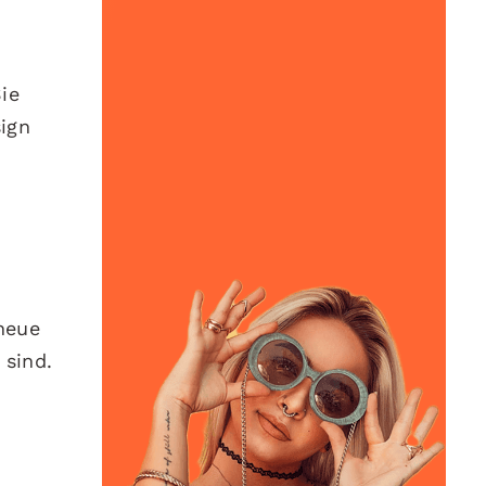
ie
sign
 neue
 sind.