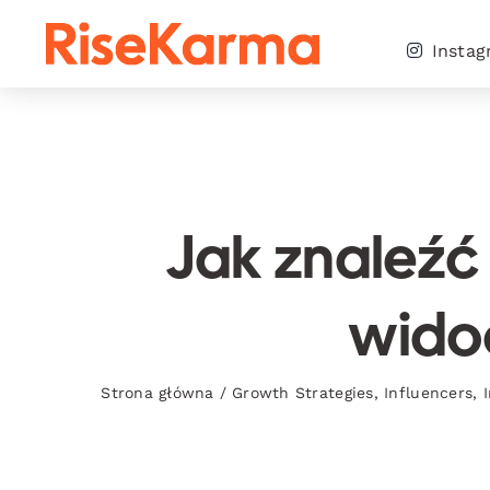
Skip
to
Insta
content
Jak znaleźć
wido
Strona główna
/
Growth Strategies
,
Influencers
,