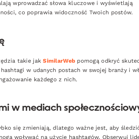
ają wprowadzać słowa kluczowe i wyświetlają
rności, co poprawia widoczność Twoich postów.
ę
zędzia takie jak
SimilarWeb
pomogą odkryć skute
e hashtagi w udanych postach w swojej branży i wł
angażowanie każdego z nich.
ami w mediach społecznościow
ko się zmieniają, dlatego ważne jest, aby śledzi
 mogą wpływać na użycie hashtagów. Obserwuj lid