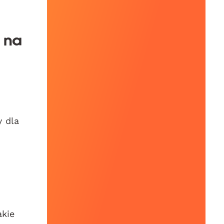
 na
y dla
akie