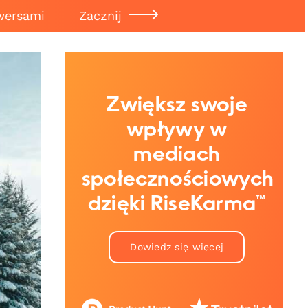
wersami
Zacznij
Zwiększ swoje
wpływy w
mediach
społecznościowych
dzięki RiseKarma™
Dowiedz się więcej