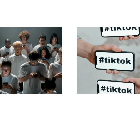
Wskazówki
dotyczące
Najlepsze ustaw
rojektowania
prywatności Ti
ątkowych reklam
na 2024 ro
acebooku, które
skutecznie
konwertują