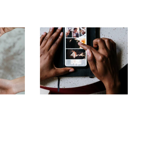
Najlepsze aplikacje
ienia
do animacji zdjęć na
kTok
angażujące posty na
k
Facebooku