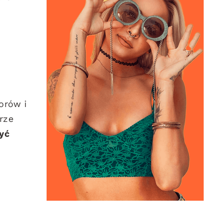
orów i
rze
yć