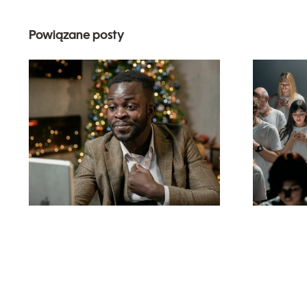
Powiązane posty
Jak ukryć
obserwujących na
p
LinkedIn, aby
wyj
zachować
na F
prywatność