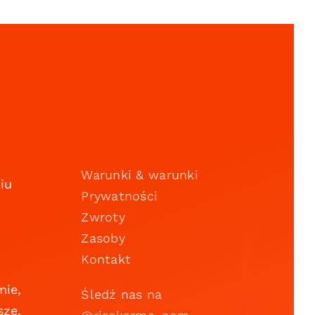
Warunki & warunki
iu
Prywatności
Zwroty
Zasoby
Kontakt
mie,
Śledź nas na
szę.