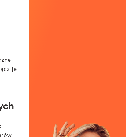
czne
ącz je
ych
ć
erów