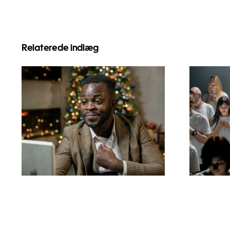
Relaterede indlæg
Sådan skjuler du
Tip
følgere på LinkedIn
fl
for at bevare
a
privatlivet