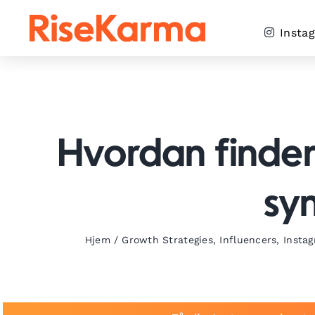
Skip
to
Insta
content
Hvordan finder
sy
Hjem
/
Growth Strategies
,
Influencers
,
Insta