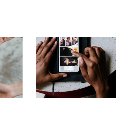
Bedste apps til at
animere fotos til
r for
fængende Facebook-
4
opslag