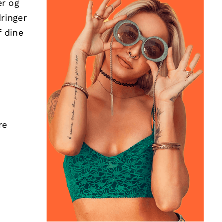
er og
ringer
f dine
re