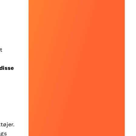
t
disse
tøjer.
ags