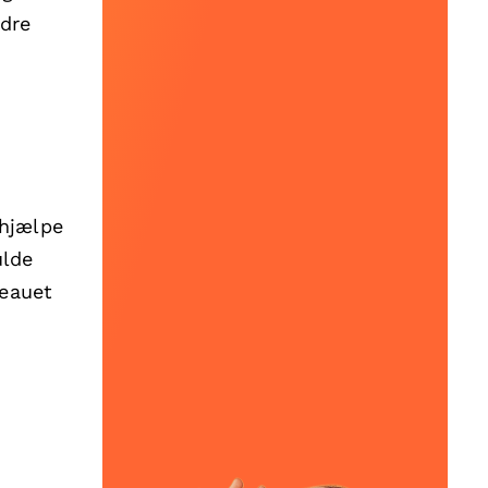
edre
hjælpe
ulde
veauet