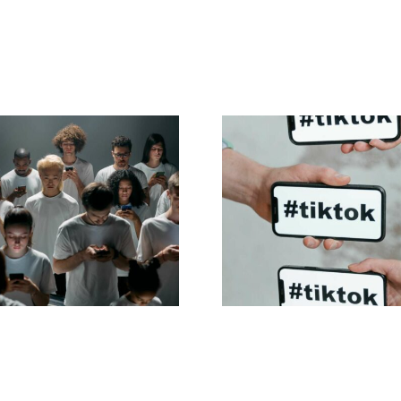
s til at designe
De bedste
otte Facebook-
privatindstillinge
nnoncer, der
TikTok i 202
konverterer