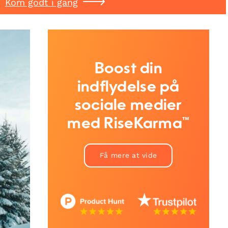
Kom godt i gang
Boost din
indflydelse på
sociale medier
med RiseKarma™
Få mere at vide