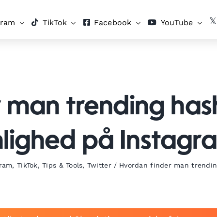
gram
TikTok
Facebook
YouTube
 man trending has
nlighed på Instagr
gram
,
TikTok
,
Tips & Tools
,
Twitter
/
Hvordan finder man trendin