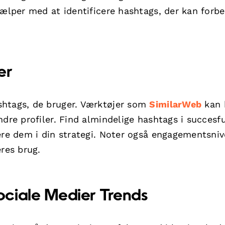
jælper med at identificere hashtags, der kan forb
er
shtags, de bruger. Værktøjer som
SimilarWeb
kan 
ndre profiler. Find almindelige hashtags i succesf
dere dem i din strategi. Noter også engagementsni
eres brug.
ciale Medier Trends