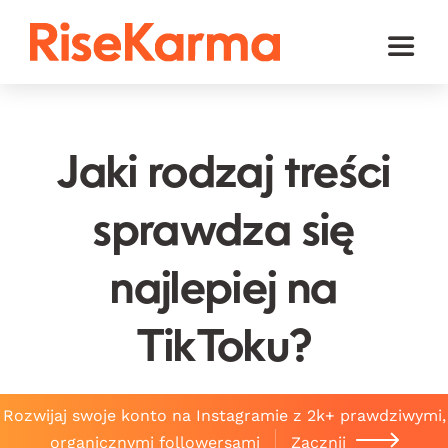
Skip
to
Toggl
content
Naviga
Instagram
TikTok
Jaki rodzaj treści
Facebook
sprawdza się
YouTube
najlepiej na
Twitter (𝕏)
Inne
TikToku?
Koszyk
Rozwijaj swoje konto na Instagramie z 2k+ prawdziwymi,
polski
organicznymi followersami
Zacznij