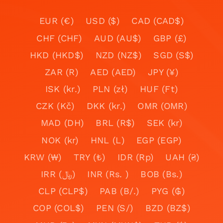
EUR (€)
USD ($)
CAD (CAD$)
CHF (CHF)
AUD (AU$)
GBP (£)
HKD (HKD$)
NZD (NZ$)
SGD (S$)
ZAR (R)
AED (AED)
JPY (¥)
ISK (kr.)
PLN (zł)
HUF (Ft)
CZK (Kč)
DKK (kr.)
OMR (OMR)
MAD (DH)
BRL (R$)
SEK (kr)
NOK (kr)
HNL (L)
EGP (EGP)
KRW (₩)
TRY (₺)
IDR (Rp)
UAH (₴)
IRR (﷼)
INR (Rs. )
BOB (Bs.)
CLP (CLP$)
PAB (B/.)
PYG (₲)
COP (COL$)
PEN (S/)
BZD (BZ$)