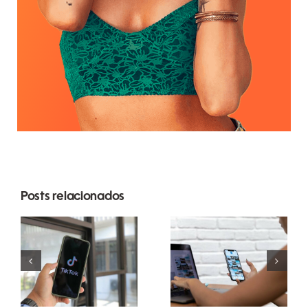
As 3
Posts relacionados
principais
Maximizando
plataformas
o Alcance:
para
Ferramentas
encontrar
Eficazes de
ideias de
Postagem
UGC