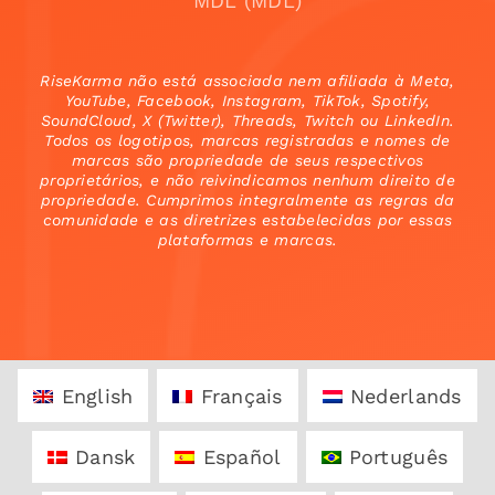
MDL (MDL)
RiseKarma não está associada nem afiliada à Meta,
YouTube, Facebook, Instagram, TikTok, Spotify,
SoundCloud, X (Twitter), Threads, Twitch ou LinkedIn.
Todos os logotipos, marcas registradas e nomes de
marcas são propriedade de seus respectivos
proprietários, e não reivindicamos nenhum direito de
propriedade. Cumprimos integralmente as regras da
comunidade e as diretrizes estabelecidas por essas
plataformas e marcas.
English
Français
Nederlands
Dansk
Español
Português