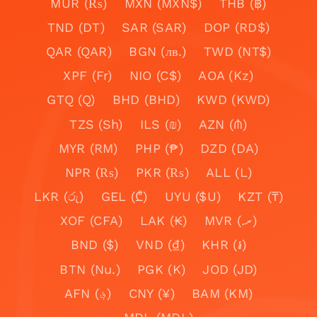
MUR (₨)
MXN (MXN$)
THB (฿)
TND (DT)
SAR (SAR)
DOP (RD$)
QAR (QAR)
BGN (лв.)
TWD (NT$)
XPF (Fr)
NIO (C$)
AOA (Kz)
GTQ (Q)
BHD (BHD)
KWD (KWD)
TZS (Sh)
ILS (₪)
AZN (₼)
MYR (RM)
PHP (₱)
DZD (DA)
NPR (₨)
PKR (₨)
ALL (L)
LKR (රු)
GEL (₾)
UYU ($U)
KZT (₸)
XOF (CFA)
LAK (₭)
MVR (.ރ)
BND ($)
VND (₫)
KHR (៛)
BTN (Nu.)
PGK (K)
JOD (JD)
AFN (؋)
CNY (¥)
BAM (KM)