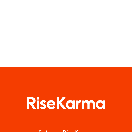
Multiplataforma
(Conteúdo
para 2024
Gerado pelo
Usuário)