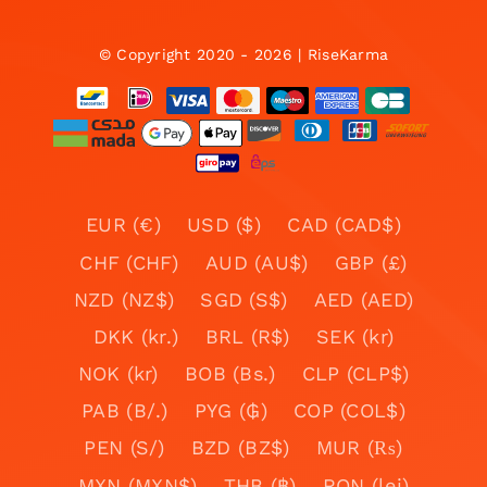
© Copyright 2020 - 2026 | RiseKarma
EUR (€)
USD ($)
CAD (CAD$)
CHF (CHF)
AUD (AU$)
GBP (£)
NZD (NZ$)
SGD (S$)
AED (AED)
DKK (kr.)
BRL (R$)
SEK (kr)
NOK (kr)
BOB (Bs.)
CLP (CLP$)
PAB (B/.)
PYG (₲)
COP (COL$)
PEN (S/)
BZD (BZ$)
MUR (₨)
MXN (MXN$)
THB (฿)
RON (lei)