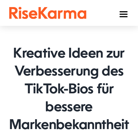
Skip
to
Toggl
content
Naviga
Instagram
TikTok
Kreative Ideen zur
Facebook
Verbesserung des
YouTube
TikTok-Bios für
Twitter (𝕏)
Anderen
bessere
Winkelwagen
Markenbekanntheit
Nederlands