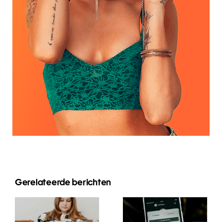
Innovative
Gerelateerde berichten
Beste
Strategien
Praktiken für
zur
die Nutzung
Steigerung