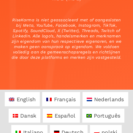
RiseKarma is niet geassocieerd met of aangesloten
bij Meta, YouTube, Facebook, Instagram, TikTok,
Spotify, SoundCloud, X (Twitter), Threads, Twitch of
LinkedIn. Alle logo’s, handelsmerken en merknamen
zijn eigendom van hun respectieve eigenaren, en we
maken geen aanspraak op eigendom. We voldoen
volledig aan de gemeenschapsregels en richtlijnen
die door deze platforms en merken zijn vastgesteld.
English
Français
Nederlands
Dansk
Español
Português
Italiano
Deutsch
polski