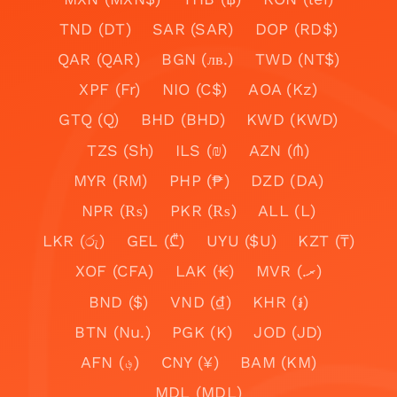
TND (DT)
SAR (SAR)
DOP (RD$)
QAR (QAR)
BGN (лв.)
TWD (NT$)
XPF (Fr)
NIO (C$)
AOA (Kz)
GTQ (Q)
BHD (BHD)
KWD (KWD)
TZS (Sh)
ILS (₪)
AZN (₼)
MYR (RM)
PHP (₱)
DZD (DA)
NPR (₨)
PKR (₨)
ALL (L)
LKR (රු)
GEL (₾)
UYU ($U)
KZT (₸)
XOF (CFA)
LAK (₭)
MVR (.ރ)
BND ($)
VND (₫)
KHR (៛)
BTN (Nu.)
PGK (K)
JOD (JD)
AFN (؋)
CNY (¥)
BAM (KM)
MDL (MDL)