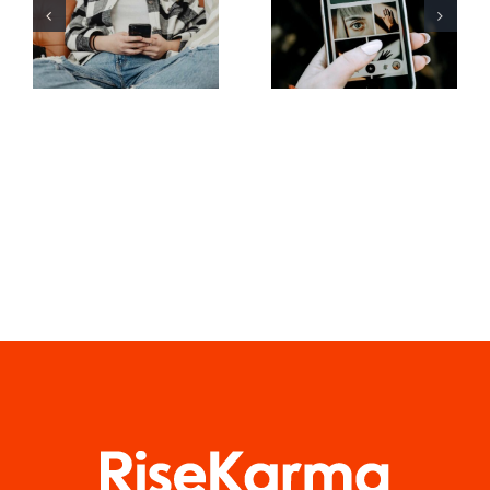
von
der
Augmented-
Sichtbarkeit
Reality-
von
Filtern in
Facebook-
sozialen
Gruppen in
Medien
diesem Jahr