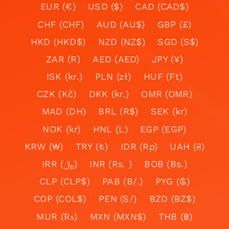
EUR (€)
USD ($)
CAD (CAD$)
CHF (CHF)
AUD (AU$)
GBP (£)
HKD (HKD$)
NZD (NZ$)
SGD (S$)
ZAR (R)
AED (AED)
JPY (¥)
ISK (kr.)
PLN (zł)
HUF (Ft)
CZK (Kč)
DKK (kr.)
OMR (OMR)
MAD (DH)
BRL (R$)
SEK (kr)
NOK (kr)
HNL (L)
EGP (EGP)
KRW (₩)
TRY (₺)
IDR (Rp)
UAH (₴)
IRR (﷼)
INR (Rs. )
BOB (Bs.)
CLP (CLP$)
PAB (B/.)
PYG (₲)
COP (COL$)
PEN (S/)
BZD (BZ$)
MUR (₨)
MXN (MXN$)
THB (฿)