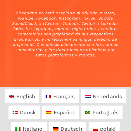
RiseKarma no está asociada ni afiliada a Meta,
YouTube, Facebook, Instagram, TikTok, Spotify,
SoundCloud, X (Twitter), Threads, Twitch o LinkedIn.
Todos los logotipos, marcas registradas y nombres
comerciales son propiedad de sus respectivos
propietarios, y no reclamamos ningún derecho de
propiedad. Cumplimos plenamente con las normas
comunitarias y las directrices establecidas por
estas plataformas y marcas.
English
Français
Nederlands
Dansk
Español
Português
Italiano
Deutsch
polski