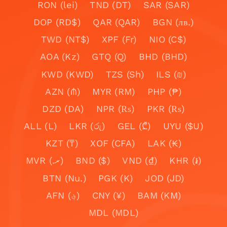
RON (lei)
TND (DT)
SAR (SAR)
DOP (RD$)
QAR (QAR)
BGN (лв.)
TWD (NT$)
XPF (Fr)
NIO (C$)
AOA (Kz)
GTQ (Q)
BHD (BHD)
KWD (KWD)
TZS (Sh)
ILS (₪)
AZN (₼)
MYR (RM)
PHP (₱)
DZD (DA)
NPR (₨)
PKR (₨)
ALL (L)
LKR (රු)
GEL (₾)
UYU ($U)
KZT (₸)
XOF (CFA)
LAK (₭)
MVR (.ރ)
BND ($)
VND (₫)
KHR (៛)
BTN (Nu.)
PGK (K)
JOD (JD)
AFN (؋)
CNY (¥)
BAM (KM)
MDL (MDL)