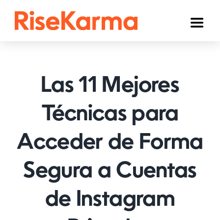
Skip
to
Toggl
content
Naviga
Instagram
TikTok
Las 11 Mejores
YouTube
Técnicas para
Facebook
Acceder de Forma
Twitter (𝕏)
Otros
Segura a Cuentas
Carrito
de Instagram
Español