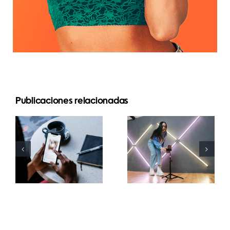
Publicaciones relacionadas
Top 5
¿Cómo
Métodos
fusionar
para
varias
Aumentar el
cuentas de
Alcance
Instagram
Orgánico en
en una sola?
Facebook