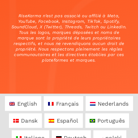
RiseKarma n’est pas associé ou affilié à Meta,
YouTube, Facebook, Instagram, TikTok, Spotify,
SoundCloud, X (Twitter), Threads, Twitch ou LinkedIn.
Tous les logos, marques déposées et noms de
marque sont la propriété de leurs propriétaires
respectifs, et nous ne revendiquons aucun droit de
propriété. Nous respectons pleinement les règles
communautaires et les directives établies par ces
plateformes et marques.
English
Français
Nederlands
Dansk
Español
Português
Italiano
Deutsch
polski