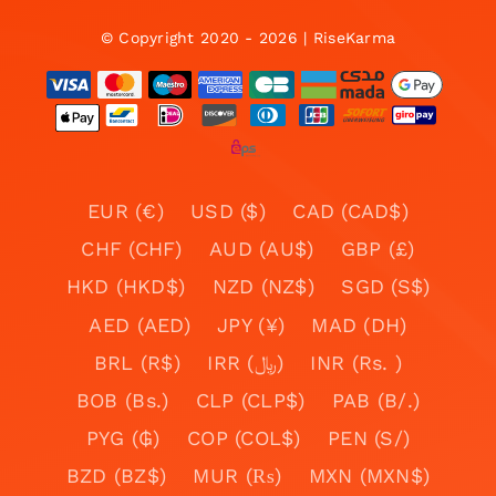
© Copyright 2020 - 2026 | RiseKarma
EUR (€)
USD ($)
CAD (CAD$)
CHF (CHF)
AUD (AU$)
GBP (£)
HKD (HKD$)
NZD (NZ$)
SGD (S$)
AED (AED)
JPY (¥)
MAD (DH)
BRL (R$)
IRR (﷼)
INR (Rs. )
BOB (Bs.)
CLP (CLP$)
PAB (B/.)
PYG (₲)
COP (COL$)
PEN (S/)
BZD (BZ$)
MUR (₨)
MXN (MXN$)