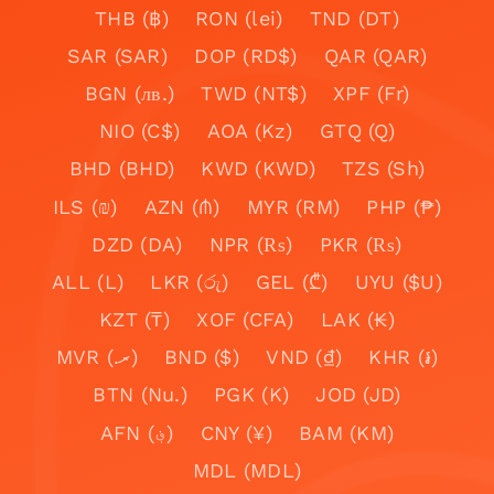
THB (฿)
RON (lei)
TND (DT)
SAR (SAR)
DOP (RD$)
QAR (QAR)
BGN (лв.)
TWD (NT$)
XPF (Fr)
NIO (C$)
AOA (Kz)
GTQ (Q)
BHD (BHD)
KWD (KWD)
TZS (Sh)
ILS (₪)
AZN (₼)
MYR (RM)
PHP (₱)
DZD (DA)
NPR (₨)
PKR (₨)
ALL (L)
LKR (රු)
GEL (₾)
UYU ($U)
KZT (₸)
XOF (CFA)
LAK (₭)
MVR (.ރ)
BND ($)
VND (₫)
KHR (៛)
BTN (Nu.)
PGK (K)
JOD (JD)
AFN (؋)
CNY (¥)
BAM (KM)
MDL (MDL)