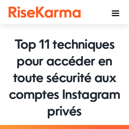
Skip
to
Toggl
content
Naviga
Instagram
Top 11 techniques
TikTok
YouTube
pour accéder en
Facebook
toute sécurité aux
Twitter (𝕏)
comptes Instagram
Autres
privés
Panier
Français