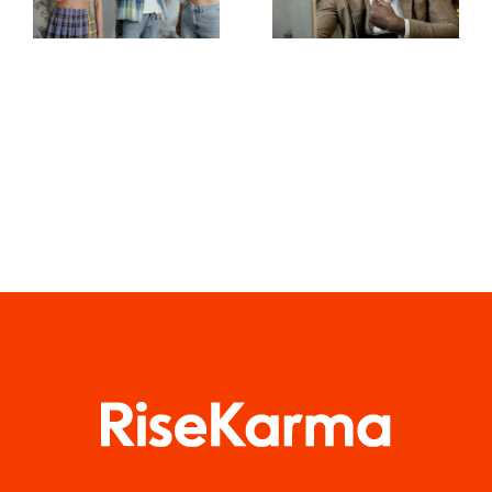
para crear
para
masterpieces
preservar la
en TikTok
privacidad