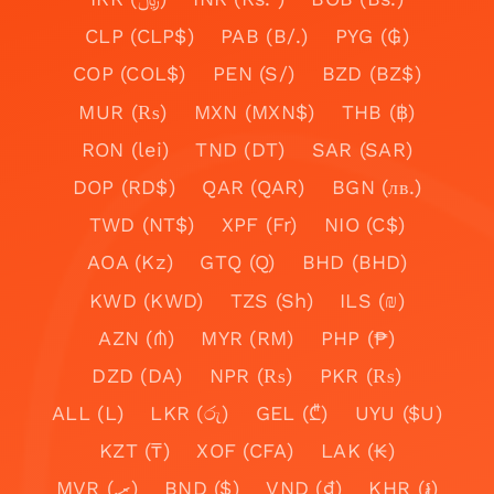
CLP (CLP$)
PAB (B/.)
PYG (₲)
COP (COL$)
PEN (S/)
BZD (BZ$)
MUR (₨)
MXN (MXN$)
THB (฿)
RON (lei)
TND (DT)
SAR (SAR)
DOP (RD$)
QAR (QAR)
BGN (лв.)
TWD (NT$)
XPF (Fr)
NIO (C$)
AOA (Kz)
GTQ (Q)
BHD (BHD)
KWD (KWD)
TZS (Sh)
ILS (₪)
AZN (₼)
MYR (RM)
PHP (₱)
DZD (DA)
NPR (₨)
PKR (₨)
ALL (L)
LKR (රු)
GEL (₾)
UYU ($U)
KZT (₸)
XOF (CFA)
LAK (₭)
MVR (.ރ)
BND ($)
VND (₫)
KHR (៛)