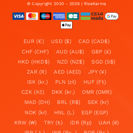
© Copyright 2020 - 2026 | RiseKarma
EUR (€)
USD ($)
CAD (CAD$)
CHF (CHF)
AUD (AU$)
GBP (£)
HKD (HKD$)
NZD (NZ$)
SGD (S$)
ZAR (R)
AED (AED)
JPY (¥)
ISK (kr.)
PLN (zł)
HUF (Ft)
CZK (Kč)
DKK (kr.)
OMR (OMR)
MAD (DH)
BRL (R$)
SEK (kr)
NOK (kr)
HNL (L)
EGP (EGP)
KRW (₩)
TRY (₺)
IDR (Rp)
UAH (₴)
IRR (﷼)
INR (Rs. )
BOB (Bs.)