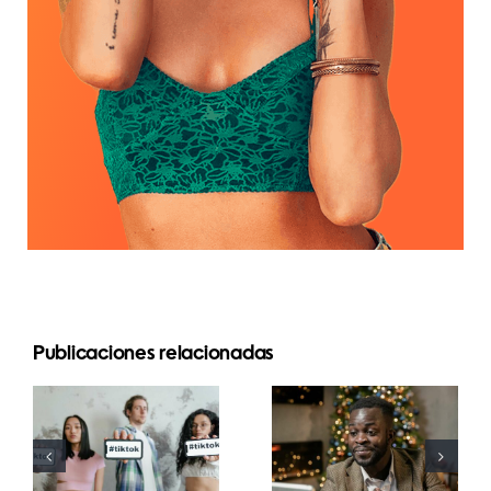
Publicaciones relacionadas
Mejores
Cómo
aplicaciones
ocultar
de edición
seguidores
de video
en LinkedIn