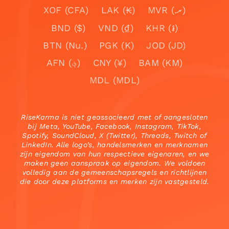
XOF (CFA)
LAK (₭)
MVR (.ރ)
BND ($)
VND (₫)
KHR (៛)
BTN (Nu.)
PGK (K)
JOD (JD)
AFN (؋)
CNY (¥)
BAM (KM)
MDL (MDL)
RiseKarma is niet geassocieerd met of aangesloten
bij Meta, YouTube, Facebook, Instagram, TikTok,
Spotify, SoundCloud, X (Twitter), Threads, Twitch of
LinkedIn. Alle logo’s, handelsmerken en merknamen
zijn eigendom van hun respectieve eigenaren, en we
maken geen aanspraak op eigendom. We voldoen
volledig aan de gemeenschapsregels en richtlijnen
die door deze platforms en merken zijn vastgesteld.