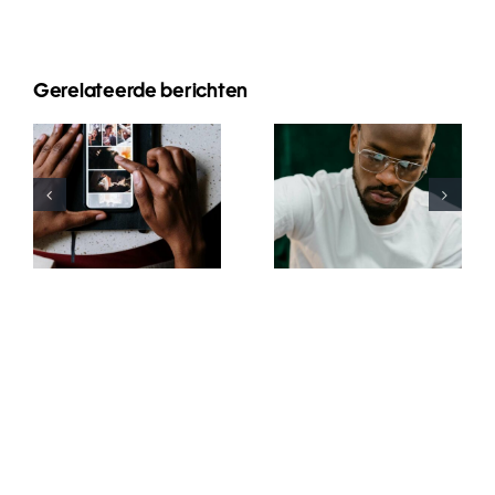
Gerelateerde berichten
Top-Apps
Top 17 Tipps
zum
zur
Animieren
Verbesserung
von Fotos
des
für
Verständnisses
ansprechende
des TikTok-
Facebook-
Algorithmus
Posts