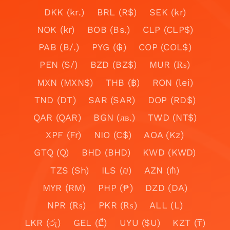
DKK (kr.)
BRL (R$)
SEK (kr)
NOK (kr)
BOB (Bs.)
CLP (CLP$)
PAB (B/.)
PYG (₲)
COP (COL$)
PEN (S/)
BZD (BZ$)
MUR (₨)
MXN (MXN$)
THB (฿)
RON (lei)
TND (DT)
SAR (SAR)
DOP (RD$)
QAR (QAR)
BGN (лв.)
TWD (NT$)
XPF (Fr)
NIO (C$)
AOA (Kz)
GTQ (Q)
BHD (BHD)
KWD (KWD)
TZS (Sh)
ILS (₪)
AZN (₼)
MYR (RM)
PHP (₱)
DZD (DA)
NPR (₨)
PKR (₨)
ALL (L)
LKR (රු)
GEL (₾)
UYU ($U)
KZT (₸)