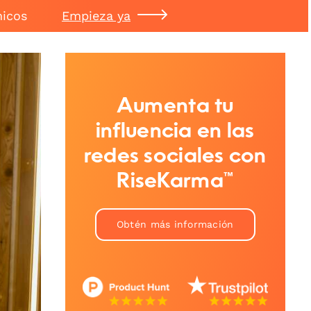
nicos
Empieza ya
Aumenta tu
influencia en las
redes sociales con
RiseKarma™
Obtén más información