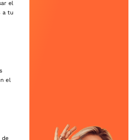
ar el
 a tu
s
n el
s de