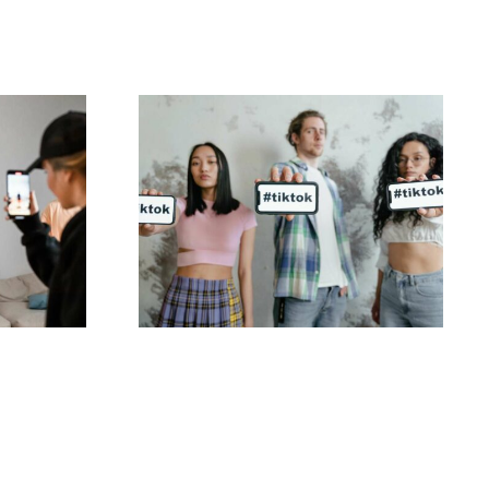
Mejores aplicaciones
s más
de edición de video
 las
para crear
es
masterpieces en
TikTok