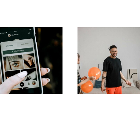
jores prácticas
Las 21 pregunta
a usar filtros de
buscadas sobre
lidad aumentada
redes social
 redes sociales