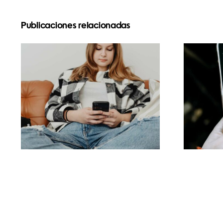
Publicaciones relacionadas
Estrategias
Me
innovadoras para
par
aumentar la
rea
visibilidad de grupos
en
de Facebook este
año