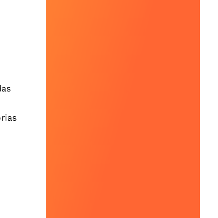
das
rias