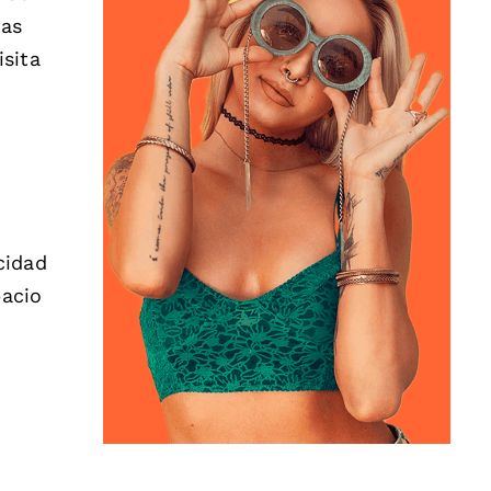
ias
isita
cidad
pacio