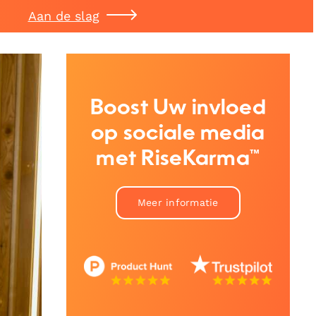
Aan de slag
Boost Uw invloed
op sociale media
met RiseKarma™
Meer informatie