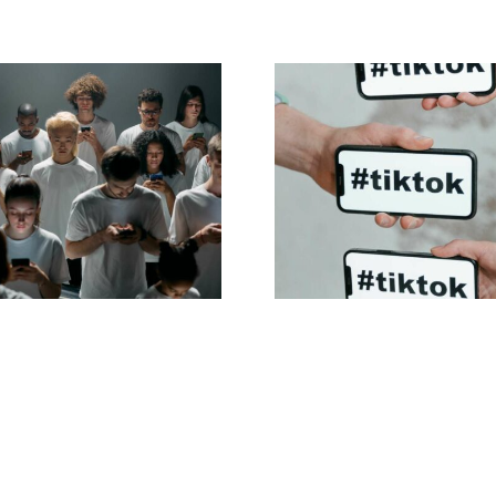
s zur Gestaltung
Beste TikTok
nsprechender
Datenschutzeins
book-Anzeigen,
2024
e konvertieren