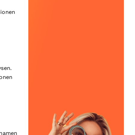
tionen
ysen.
ionen
ernamen