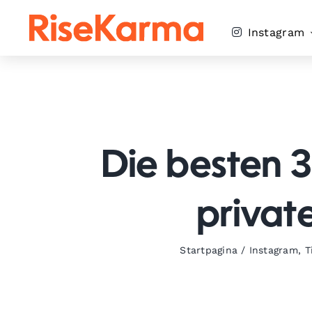
Skip
to
Instagram
content
Die besten 
privat
Startpagina
/
Instagram
,
T