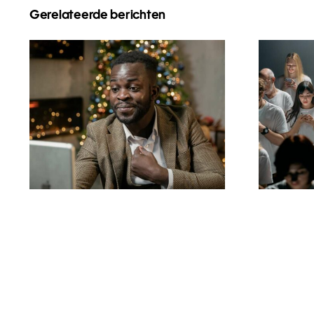
Gerelateerde berichten
Wie man Follower auf
Tipp
LinkedIn verbirgt, um
a
die Privatsphäre zu
Face
wahren
di