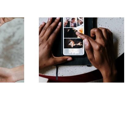
Top-Apps zum
-
Animieren von Fotos
tellungen
für ansprechende
Facebook-Posts