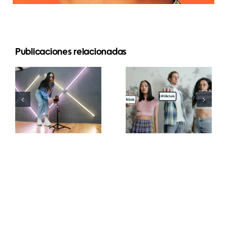
Publicaciones relacionadas
Top 5
Principales
Métodos
generadores
para
de fuentes
Aumentar el
de TikTok
Alcance
para
Orgánico en
subtítulos
Facebook
creativos