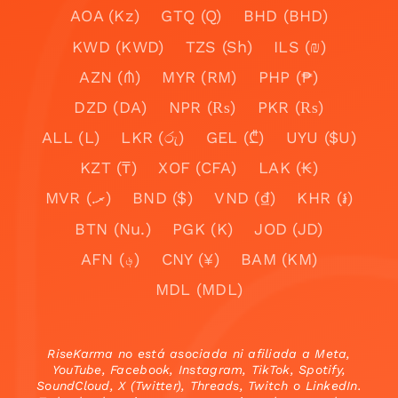
AOA (Kz)
GTQ (Q)
BHD (BHD)
KWD (KWD)
TZS (Sh)
ILS (₪)
AZN (₼)
MYR (RM)
PHP (₱)
DZD (DA)
NPR (₨)
PKR (₨)
ALL (L)
LKR (රු)
GEL (₾)
UYU ($U)
KZT (₸)
XOF (CFA)
LAK (₭)
MVR (.ރ)
BND ($)
VND (₫)
KHR (៛)
BTN (Nu.)
PGK (K)
JOD (JD)
AFN (؋)
CNY (¥)
BAM (KM)
MDL (MDL)
RiseKarma no está asociada ni afiliada a Meta,
YouTube, Facebook, Instagram, TikTok, Spotify,
SoundCloud, X (Twitter), Threads, Twitch o LinkedIn.