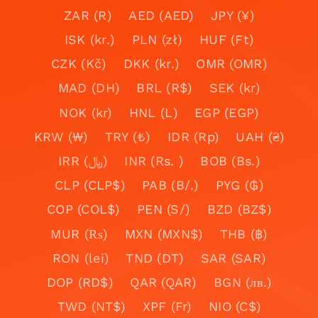
ZAR (R)
AED (AED)
JPY (¥)
ISK (kr.)
PLN (zł)
HUF (Ft)
CZK (Kč)
DKK (kr.)
OMR (OMR)
MAD (DH)
BRL (R$)
SEK (kr)
NOK (kr)
HNL (L)
EGP (EGP)
KRW (₩)
TRY (₺)
IDR (Rp)
UAH (₴)
IRR (﷼)
INR (Rs. )
BOB (Bs.)
CLP (CLP$)
PAB (B/.)
PYG (₲)
COP (COL$)
PEN (S/)
BZD (BZ$)
MUR (₨)
MXN (MXN$)
THB (฿)
RON (lei)
TND (DT)
SAR (SAR)
DOP (RD$)
QAR (QAR)
BGN (лв.)
TWD (NT$)
XPF (Fr)
NIO (C$)