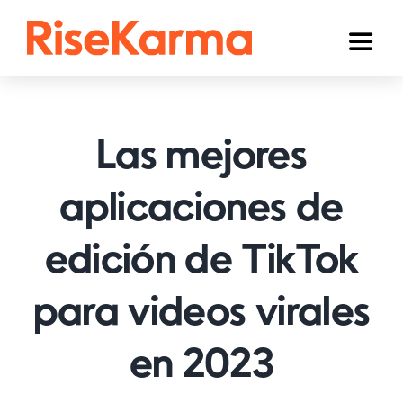
Skip
to
Toggl
content
Naviga
Instagram
TikTok
Las mejores
YouTube
aplicaciones de
Facebook
edición de TikTok
Twitter (𝕏)
Otros
para videos virales
Carrito
en 2023
Español