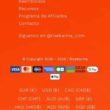
Reembolsos
Recursos
Programa de Afiliados
Contacto
Síguenos en @risekarma_com
© Copyright 2020 - 2026 | RiseKarma
EUR (€)
USD ($)
CAD (CAD$)
CHF (CHF)
AUD (AU$)
GBP (£)
HKD (HKD$)
NZD (NZ$)
SGD (S$)