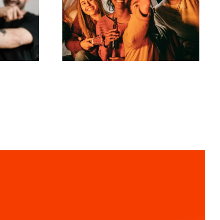
virale TikTok-
tive
udfordringer, der
 på
engagerer dit
publikum?