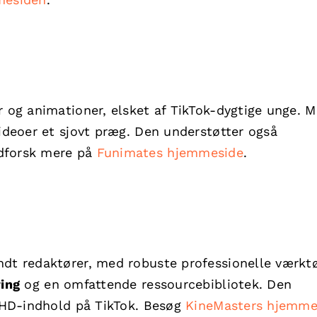
r og animationer, elsket af TikTok-dygtige unge. 
videoer et sjovt præg. Den understøtter også
dforsk mere på
Funimates hjemmeside
.
ndt redaktører, med robuste professionelle værktø
ring
og en omfattende ressourcebibliotek. Den
l HD-indhold på TikTok. Besøg
KineMasters hjemme