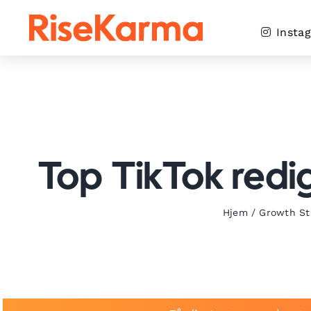
Skip
to
Insta
content
Top TikTok redig
Hjem
/
Growth St