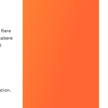
 flere
kabere
l
tion.