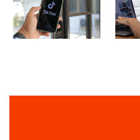
Rækkevidde:
Effektive
br
Tværplatforms
i
Postværktøjer til 2024