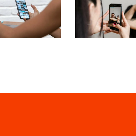
finde idéer til
at fjerne nega
ugergenereret
kommentarer
ndhold (UGC)
Facebook