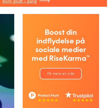
Kom godt i gang
Boost din
indflydelse på
sociale medier
med RiseKarma™
Få mere at vide