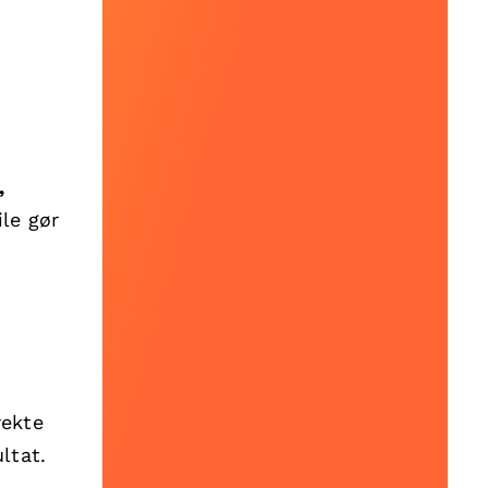
,
ile gør
rekte
ltat.