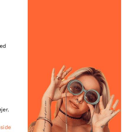
Med
jer.
side