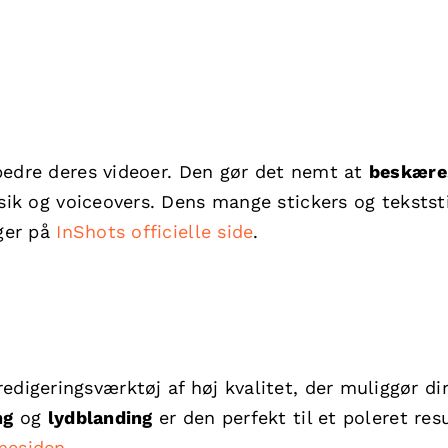
orbedre deres videoer. Den gør det nemt at
beskære
sik og voiceovers. Dens mange stickers og tekstst
nger på
InShots officielle side
.
edigeringsværktøj af høj kvalitet, der muliggør di
ng
og
lydblanding
er den perfekt til et poleret resu
mesiden
.