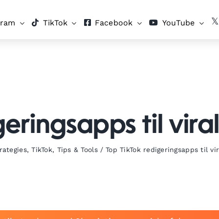
gram
TikTok
Facebook
YouTube
eringsapps til vira
rategies
,
TikTok
,
Tips & Tools
/
Top TikTok redigeringsapps til vi