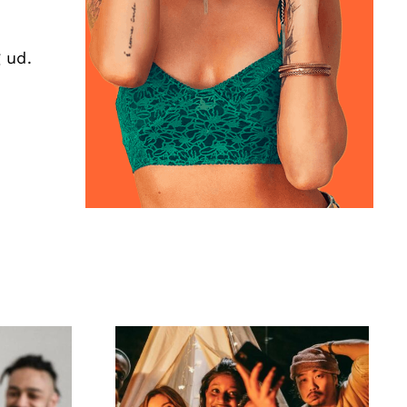
 ud.
Hvordan laver man
r til