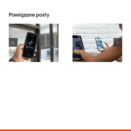
Najlepsze 3
Powiązane posty
platformy
Maksymalizacja
do
zasięgu:
znalezienia
Skuteczne
pomysłów
narzędzia
na UGC
do publikacji
(treści
międzyplatformowych
generowane
na 2024 rok
przez
użytkowników)