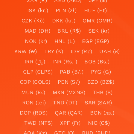
ZAR (R)
AED (AED)
JPY (¥)
ISK (kr.)
PLN (zł)
HUF (Ft)
CZK (Kč)
DKK (kr.)
OMR (OMR)
MAD (DH)
BRL (R$)
SEK (kr)
NOK (kr)
HNL (L)
EGP (EGP)
KRW (₩)
TRY (₺)
IDR (Rp)
UAH (₴)
IRR (﷼)
INR (Rs. )
BOB (Bs.)
CLP (CLP$)
PAB (B/.)
PYG (₲)
COP (COL$)
PEN (S/)
BZD (BZ$)
MUR (₨)
MXN (MXN$)
THB (฿)
RON (lei)
TND (DT)
SAR (SAR)
DOP (RD$)
QAR (QAR)
BGN (лв.)
TWD (NT$)
XPF (Fr)
NIO (C$)
AOA (Kz)
GTQ (Q)
BHD (BHD)