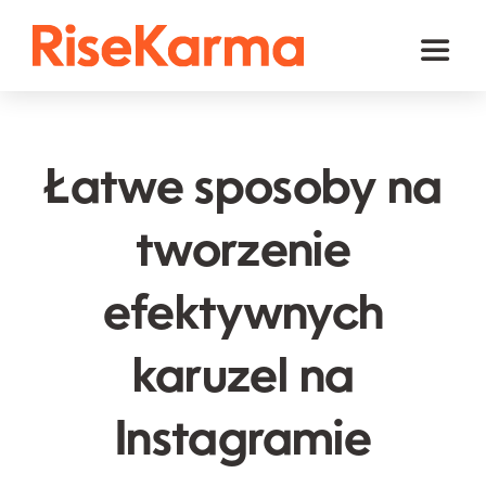
Skip
to
Toggl
content
Naviga
Instagram
TikTok
Łatwe sposoby na
Facebook
tworzenie
YouTube
efektywnych
Twitter (𝕏)
Inne
karuzel na
Koszyk
Instagramie
polski