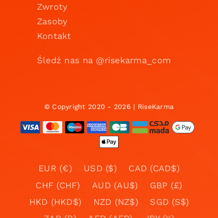
Zwroty
Zasoby
Kontakt
Śledź nas na @risekarma_com
© Copyright 2020 - 2026 | RiseKarma
EUR (€)
USD ($)
CAD (CAD$)
CHF (CHF)
AUD (AU$)
GBP (£)
HKD (HKD$)
NZD (NZ$)
SGD (S$)