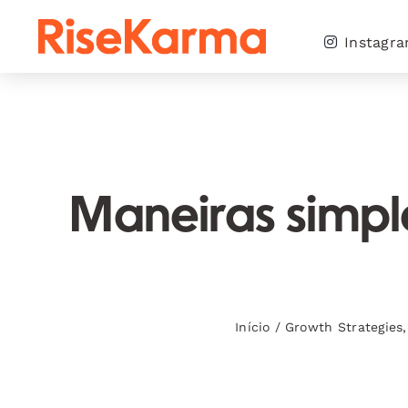
Skip
to
Instagr
content
Maneiras simpl
Início
/
Growth Strategies