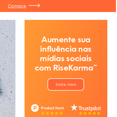
Comece
Aumente sua
influência nas
mídias sociais
com RiseKarma™
Saiba mais