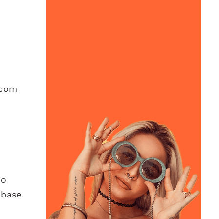
 com
mo
 base