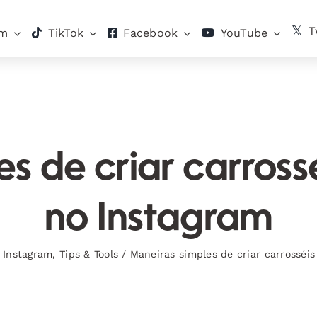
T
am
TikTok
Facebook
YouTube
es de criar carross
no Instagram
,
Instagram
,
Tips & Tools
/
Maneiras simples de criar carrosséi