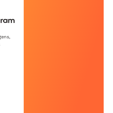
gram
gens,
s