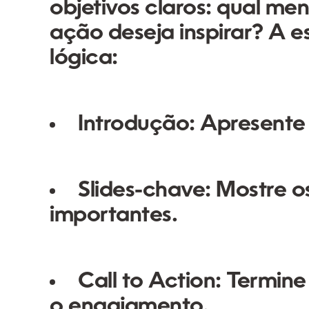
objetivos claros: qual m
ação deseja inspirar? A e
lógica:
Introdução:
Apresente a
Slides-chave:
Mostre o
importantes.
Call to Action:
Termine
o engajamento.