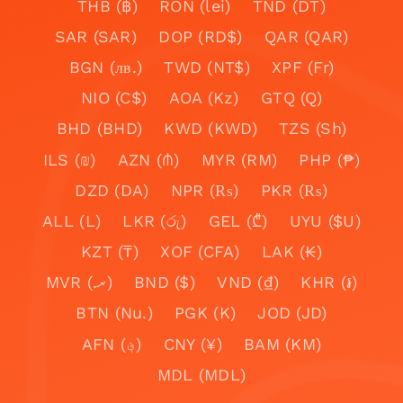
THB (฿)
RON (lei)
TND (DT)
SAR (SAR)
DOP (RD$)
QAR (QAR)
BGN (лв.)
TWD (NT$)
XPF (Fr)
NIO (C$)
AOA (Kz)
GTQ (Q)
BHD (BHD)
KWD (KWD)
TZS (Sh)
ILS (₪)
AZN (₼)
MYR (RM)
PHP (₱)
DZD (DA)
NPR (₨)
PKR (₨)
ALL (L)
LKR (රු)
GEL (₾)
UYU ($U)
KZT (₸)
XOF (CFA)
LAK (₭)
MVR (.ރ)
BND ($)
VND (₫)
KHR (៛)
BTN (Nu.)
PGK (K)
JOD (JD)
AFN (؋)
CNY (¥)
BAM (KM)
MDL (MDL)