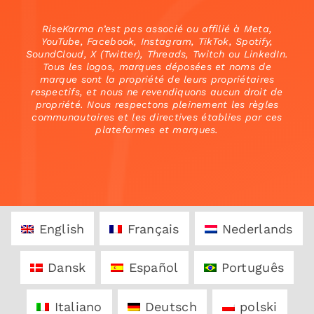
RiseKarma n’est pas associé ou affilié à Meta,
YouTube, Facebook, Instagram, TikTok, Spotify,
SoundCloud, X (Twitter), Threads, Twitch ou LinkedIn.
Tous les logos, marques déposées et noms de
marque sont la propriété de leurs propriétaires
respectifs, et nous ne revendiquons aucun droit de
propriété. Nous respectons pleinement les règles
communautaires et les directives établies par ces
plateformes et marques.
English
Français
Nederlands
Dansk
Español
Português
Italiano
Deutsch
polski