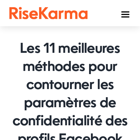
Skip
to
Toggl
content
Naviga
Instagram
Les 11 meilleures
TikTok
YouTube
méthodes pour
Facebook
contourner les
Twitter (𝕏)
paramètres de
Autres
confidentialité des
Panier
Français