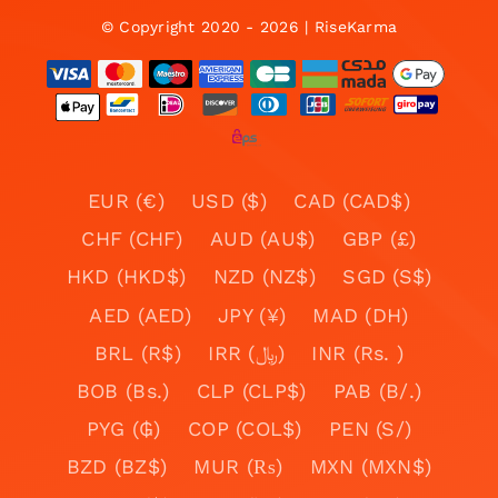
© Copyright 2020 - 2026 | RiseKarma
EUR (€)
USD ($)
CAD (CAD$)
CHF (CHF)
AUD (AU$)
GBP (£)
HKD (HKD$)
NZD (NZ$)
SGD (S$)
AED (AED)
JPY (¥)
MAD (DH)
BRL (R$)
IRR (﷼)
INR (Rs. )
BOB (Bs.)
CLP (CLP$)
PAB (B/.)
PYG (₲)
COP (COL$)
PEN (S/)
BZD (BZ$)
MUR (₨)
MXN (MXN$)