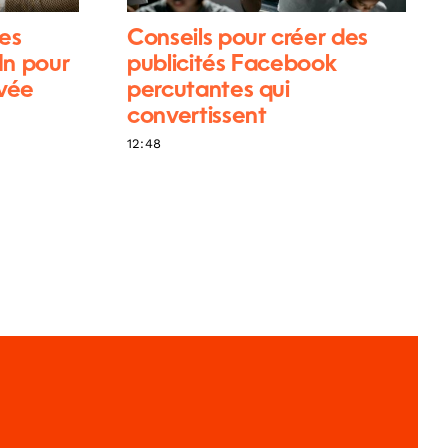
es
Conseils pour créer des
In pour
publicités Facebook
ivée
percutantes qui
convertissent
12:48