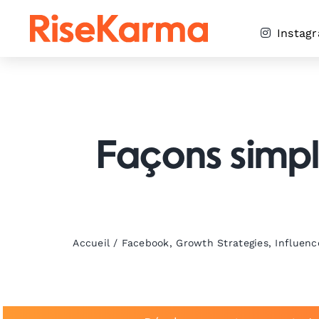
Skip
to
Instag
content
Façons simpl
Accueil
/
Facebook
,
Growth Strategies
,
Influenc