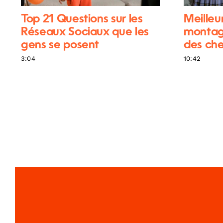
Top 21 Questions sur les
Meilleu
Réseaux Sociaux que les
montag
gens se posent
des che
3:04
10:42