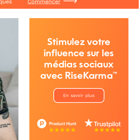
iques
Commencer
Stimulez votre
influence sur les
médias sociaux
avec RiseKarma™
En savoir plus