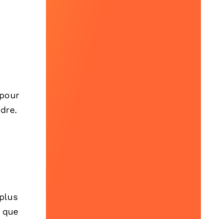
 pour
dre.
plus
s que