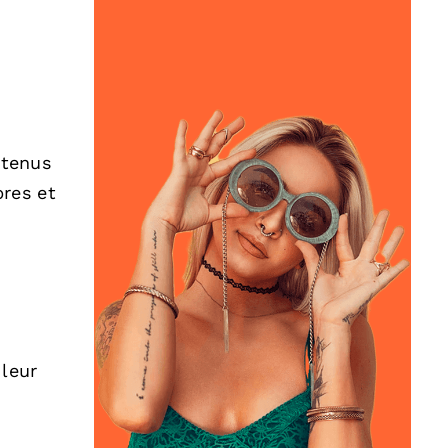
ntenus
res et
 leur