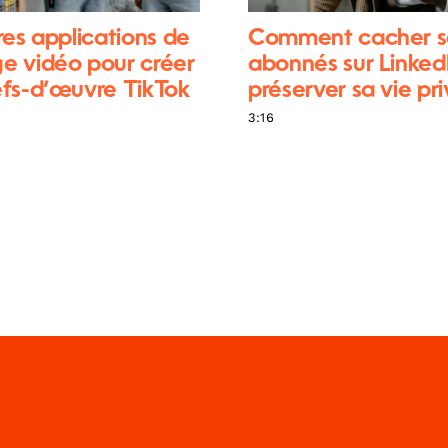
res applications de
Comment cacher s
e vidéo pour créer
abonnés sur Linked
fs-d’œuvre TikTok
préserver sa vie pr
3:16