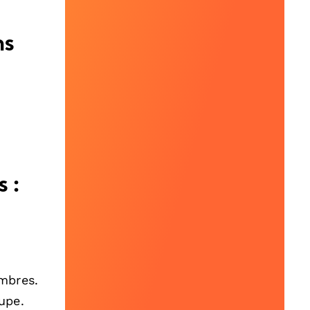
ns
 :
mbres.
upe.