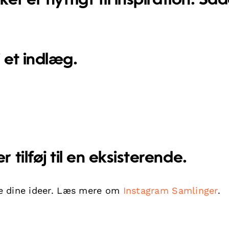
t er nyttigt til inspiration. Så
 et indlæg.
 tilføj til en eksisterende.
e dine ideer. Læs mere om
Instagram Samlinger
.