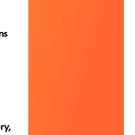
ms
ry,