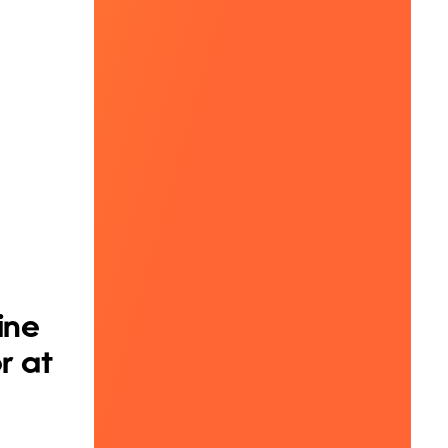
ine
r at