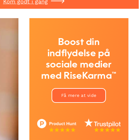
Kom godt i gang
Boost din
indflydelse på
sociale medier
med RiseKarma™
Få mere at vide