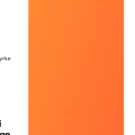
tyrke
i