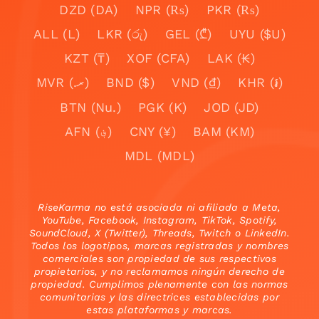
DZD (DA)
NPR (₨)
PKR (₨)
ALL (L)
LKR (රු)
GEL (₾)
UYU ($U)
KZT (₸)
XOF (CFA)
LAK (₭)
MVR (.ރ)
BND ($)
VND (₫)
KHR (៛)
BTN (Nu.)
PGK (K)
JOD (JD)
AFN (؋)
CNY (¥)
BAM (KM)
MDL (MDL)
RiseKarma no está asociada ni afiliada a Meta,
YouTube, Facebook, Instagram, TikTok, Spotify,
SoundCloud, X (Twitter), Threads, Twitch o LinkedIn.
Todos los logotipos, marcas registradas y nombres
comerciales son propiedad de sus respectivos
propietarios, y no reclamamos ningún derecho de
propiedad. Cumplimos plenamente con las normas
comunitarias y las directrices establecidas por
estas plataformas y marcas.