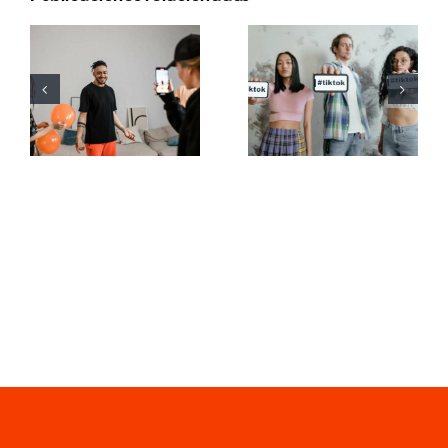
Las 21
Mejores
preguntas
aplicaciones
más
de edición
buscadas
de video
sobre las
para crear
redes
masterpieces
sociales
en TikTok