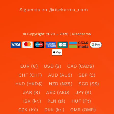
Síguenos en @risekarma_com
© Copyright 2020 - 2026 | RiseKarma
EUR (€)
USD ($)
CAD (CAD$)
CHF (CHF)
AUD (AU$)
GBP (£)
HKD (HKD$)
NZD (NZ$)
SGD (S$)
ZAR (R)
AED (AED)
JPY (¥)
ISK (kr.)
PLN (zł)
HUF (Ft)
CZK (Kč)
DKK (kr.)
OMR (OMR)