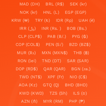
MAD (DH)
BRL (R$)
SEK (kr)
NOK (kr)
HNL (L)
EGP (EGP)
KRW (₩)
TRY (₺)
IDR (Rp)
UAH (₴)
IRR (﷼)
INR (Rs. )
BOB (Bs.)
CLP (CLP$)
PAB (B/.)
PYG (₲)
COP (COL$)
PEN (S/)
BZD (BZ$)
MUR (₨)
MXN (MXN$)
THB (฿)
RON (lei)
TND (DT)
SAR (SAR)
DOP (RD$)
QAR (QAR)
BGN (лв.)
TWD (NT$)
XPF (Fr)
NIO (C$)
AOA (Kz)
GTQ (Q)
BHD (BHD)
KWD (KWD)
TZS (Sh)
ILS (₪)
AZN (₼)
MYR (RM)
PHP (₱)