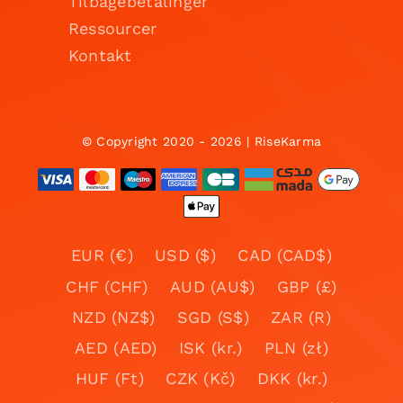
Tilbagebetalinger
Ressourcer
Kontakt
© Copyright 2020 - 2026 | RiseKarma
EUR (€)
USD ($)
CAD (CAD$)
CHF (CHF)
AUD (AU$)
GBP (£)
NZD (NZ$)
SGD (S$)
ZAR (R)
AED (AED)
ISK (kr.)
PLN (zł)
HUF (Ft)
CZK (Kč)
DKK (kr.)