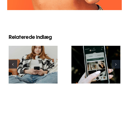
Relaterede indlæg
Innovative
Bedste
strategier til
praksis for
at øge
brug af
synligheden
augmented
af
reality-filtre
Facebook-
på sociale
grupper i år
medier