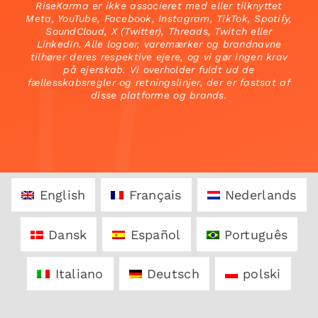
RiseKarma er ikke associeret med eller tilknyttet
Meta, YouTube, Facebook, Instagram, TikTok, Spotify,
SoundCloud, X (Twitter), Threads, Twitch eller
LinkedIn. Alle logoer, varemærker og brandnavne
tilhører deres respektive ejere, og vi gør ingen krav
på ejerskab. Vi overholder fuldt ud de
fællesskabsregler og retningslinjer, der er fastsat af
disse platforme og brands.
English
Français
Nederlands
Dansk
Español
Português
Italiano
Deutsch
polski