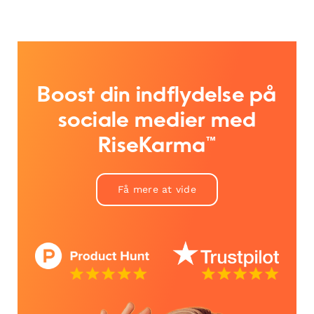
Boost din indflydelse på
sociale medier med
RiseKarma™
Få mere at vide