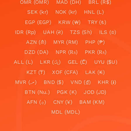
OMR (OMR)
MAD (DH)
BRL (R$)
SEK (kr)
NOK (kr)
HNL (L)
EGP (EGP)
KRW (₩)
TRY (₺)
IDR (Rp)
UAH (₴)
TZS (Sh)
ILS (₪)
AZN (₼)
MYR (RM)
PHP (₱)
DZD (DA)
NPR (₨)
PKR (₨)
ALL (L)
LKR (රු)
GEL (₾)
UYU ($U)
KZT (₸)
XOF (CFA)
LAK (₭)
MVR (.ރ)
BND ($)
VND (₫)
KHR (៛)
BTN (Nu.)
PGK (K)
JOD (JD)
AFN (؋)
CNY (¥)
BAM (KM)
MDL (MDL)