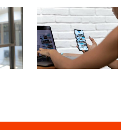
Top 3 platforme til at
:
finde idéer til
brugergenereret
ms
indhold (UGC)
l 2024