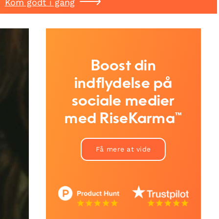
Kom godt i gang
Boost din
indflydelse på
sociale medier
med RiseKarma™
Få mere at vide