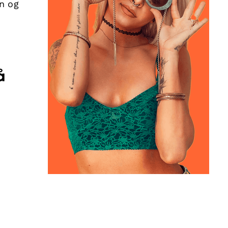
on og
å