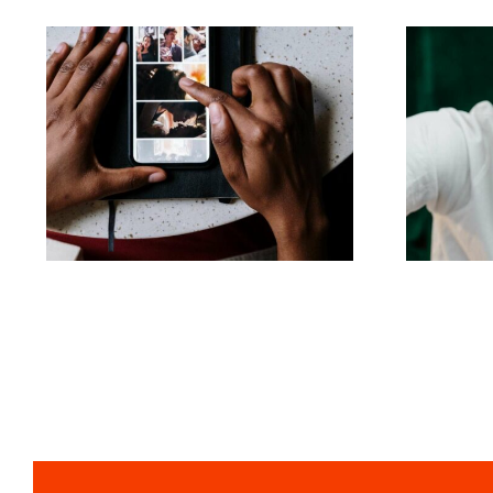
Bedste apps til at
Top
animere fotos til
Ti
fængende Facebook-
Tik
opslag