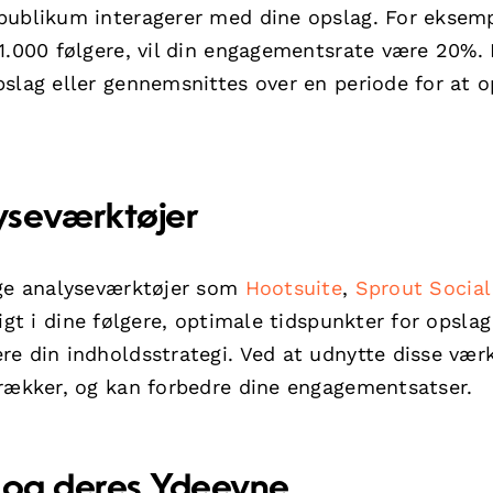
publikum interagerer med dine opslag. For eksemp
 1.000 følgere, vil din engagementsrate være 20%.
pslag eller gennemsnittes over en periode for at 
yseværktøjer
uge analyseværktøjer som
Hootsuite
,
Sprout Social
igt i dine følgere, optimale tidspunkter for opslag
e din indholdsstrategi. Ved at udnytte disse værk
trækker, og kan forbedre dine engagementsatser.
r og deres Ydeevne