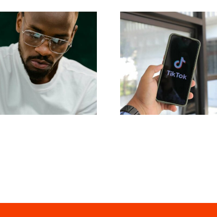
Maksimer
 17 Avancerede
Rækkevidde
ps til at Forstå
Effektive
Tok Algoritmen
Tværplatfor
Postværktøjer ti