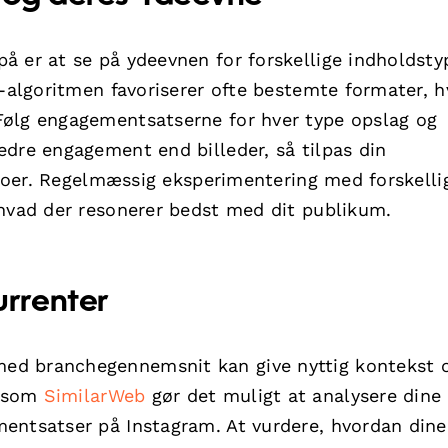
 er at se på ydeevnen for forskellige indholdsty
m-algoritmen favoriserer ofte bestemte formater, h
Følg engagementsatserne for hver type opslag og
edre engagement end billeder, så tilpas din
ideoer. Regelmæssig eksperimentering med forskelli
 hvad der resonerer bedst med dit publikum.
rrenter
ed branchegennemsnit kan give nyttig kontekst 
r som
SimilarWeb
gør det muligt at analysere dine
entsatser på Instagram. At vurdere, hvordan dine