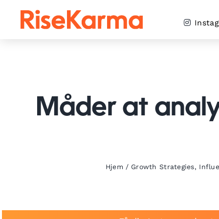
Skip
to
Insta
content
Måder at anal
Hjem
/
Growth Strategies
,
Influ