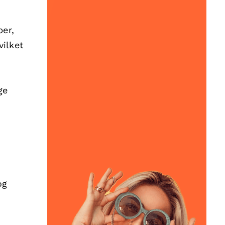
per,
vilket
ge
og