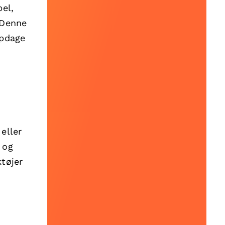
el,
 Denne
opdage
eller
 og
tøjer