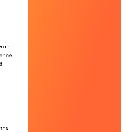
erne
Denne
på
enne