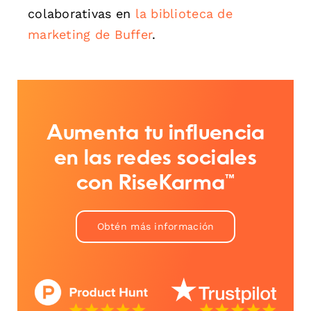
colaborativas en
la biblioteca de
marketing de Buffer
.
Aumenta tu influencia
en las redes sociales
con RiseKarma™
Obtén más información