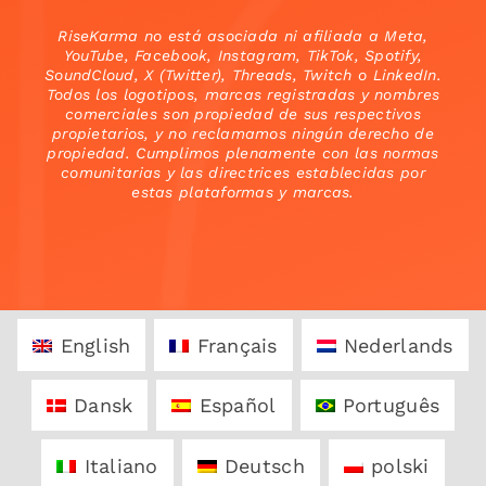
RiseKarma no está asociada ni afiliada a Meta,
YouTube, Facebook, Instagram, TikTok, Spotify,
SoundCloud, X (Twitter), Threads, Twitch o LinkedIn.
Todos los logotipos, marcas registradas y nombres
comerciales son propiedad de sus respectivos
propietarios, y no reclamamos ningún derecho de
propiedad. Cumplimos plenamente con las normas
comunitarias y las directrices establecidas por
estas plataformas y marcas.
English
Français
Nederlands
Dansk
Español
Português
Italiano
Deutsch
polski