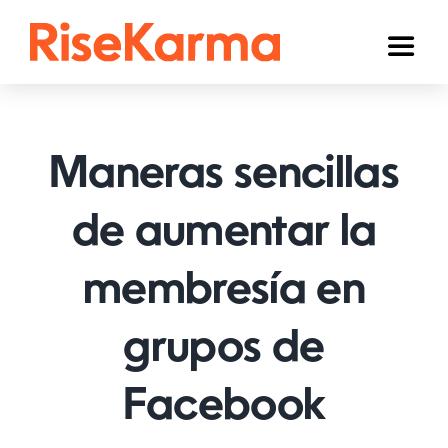
Skip
to
Toggl
content
Naviga
Instagram
TikTok
Maneras sencillas
YouTube
de aumentar la
Facebook
membresía en
Twitter (𝕏)
Otros
grupos de
Carrito
Facebook
Español