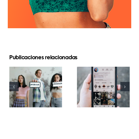
Publicaciones relacionadas
Las 3
Principales
mejores
generadores
plataformas
de fuentes
para
de TikTok
programar
para
publicaciones
subtítulos
en redes
creativos
sociales