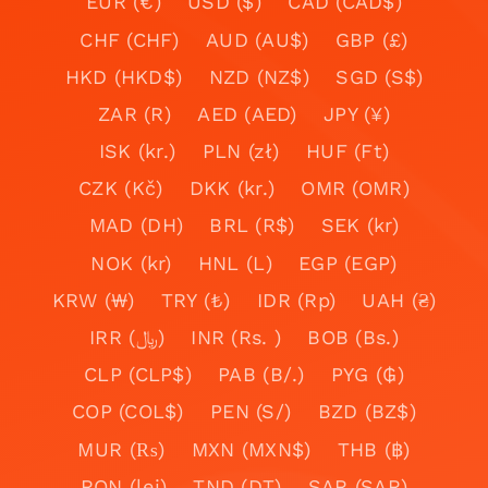
EUR (€)
USD ($)
CAD (CAD$)
CHF (CHF)
AUD (AU$)
GBP (£)
HKD (HKD$)
NZD (NZ$)
SGD (S$)
ZAR (R)
AED (AED)
JPY (¥)
ISK (kr.)
PLN (zł)
HUF (Ft)
CZK (Kč)
DKK (kr.)
OMR (OMR)
MAD (DH)
BRL (R$)
SEK (kr)
NOK (kr)
HNL (L)
EGP (EGP)
KRW (₩)
TRY (₺)
IDR (Rp)
UAH (₴)
IRR (﷼)
INR (Rs. )
BOB (Bs.)
CLP (CLP$)
PAB (B/.)
PYG (₲)
COP (COL$)
PEN (S/)
BZD (BZ$)
MUR (₨)
MXN (MXN$)
THB (฿)
RON (lei)
TND (DT)
SAR (SAR)