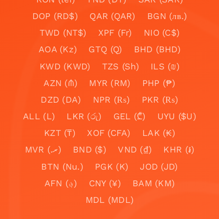
DOP (RD$)
QAR (QAR)
BGN (лв.)
TWD (NT$)
XPF (Fr)
NIO (C$)
AOA (Kz)
GTQ (Q)
BHD (BHD)
KWD (KWD)
TZS (Sh)
ILS (₪)
AZN (₼)
MYR (RM)
PHP (₱)
DZD (DA)
NPR (₨)
PKR (₨)
ALL (L)
LKR (රු)
GEL (₾)
UYU ($U)
KZT (₸)
XOF (CFA)
LAK (₭)
MVR (.ރ)
BND ($)
VND (₫)
KHR (៛)
BTN (Nu.)
PGK (K)
JOD (JD)
AFN (؋)
CNY (¥)
BAM (KM)
MDL (MDL)