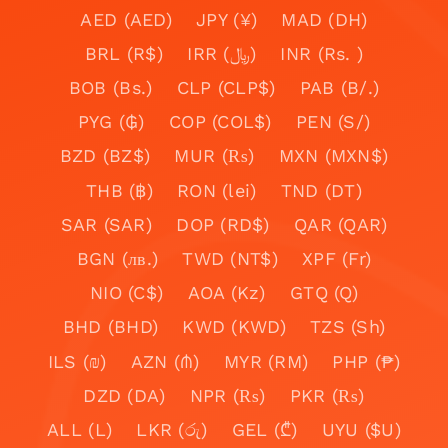
AED (AED)
JPY (¥)
MAD (DH)
BRL (R$)
IRR (﷼)
INR (Rs. )
BOB (Bs.)
CLP (CLP$)
PAB (B/.)
PYG (₲)
COP (COL$)
PEN (S/)
BZD (BZ$)
MUR (₨)
MXN (MXN$)
THB (฿)
RON (lei)
TND (DT)
SAR (SAR)
DOP (RD$)
QAR (QAR)
BGN (лв.)
TWD (NT$)
XPF (Fr)
NIO (C$)
AOA (Kz)
GTQ (Q)
BHD (BHD)
KWD (KWD)
TZS (Sh)
ILS (₪)
AZN (₼)
MYR (RM)
PHP (₱)
DZD (DA)
NPR (₨)
PKR (₨)
ALL (L)
LKR (රු)
GEL (₾)
UYU ($U)