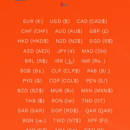
EUR (€)
USD ($)
CAD (CAD$)
CHF (CHF)
AUD (AU$)
GBP (£)
HKD (HKD$)
NZD (NZ$)
SGD (S$)
AED (AED)
JPY (¥)
MAD (DH)
BRL (R$)
IRR (﷼)
INR (Rs. )
BOB (Bs.)
CLP (CLP$)
PAB (B/.)
PYG (₲)
COP (COL$)
PEN (S/)
BZD (BZ$)
MUR (₨)
MXN (MXN$)
THB (฿)
RON (lei)
TND (DT)
SAR (SAR)
DOP (RD$)
QAR (QAR)
BGN (лв.)
TWD (NT$)
XPF (Fr)