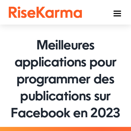
Skip
to
Toggl
content
Naviga
Instagram
Meilleures
TikTok
YouTube
applications pour
Facebook
programmer des
Twitter (𝕏)
publications sur
Autres
Facebook en 2023
Panier
Français