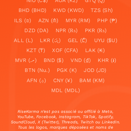
NIO (C$)
AOA (Kz)
GTQ (Q)
BHD (BHD)
KWD (KWD)
TZS (Sh)
ILS (₪)
AZN (₼)
MYR (RM)
PHP (₱)
DZD (DA)
NPR (₨)
PKR (₨)
ALL (L)
LKR (රු)
GEL (₾)
UYU ($U)
KZT (₸)
XOF (CFA)
LAK (₭)
MVR (.ރ)
BND ($)
VND (₫)
KHR (៛)
BTN (Nu.)
PGK (K)
JOD (JD)
AFN (؋)
CNY (¥)
BAM (KM)
MDL (MDL)
RiseKarma n’est pas associé ou affilié à Meta,
YouTube, Facebook, Instagram, TikTok, Spotify,
SoundCloud, X (Twitter), Threads, Twitch ou LinkedIn.
Tous les logos, marques déposées et noms de