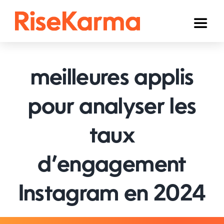
Skip
to
Toggl
content
Naviga
Instagram
meilleures applis
TikTok
YouTube
pour analyser les
Facebook
taux
Twitter (𝕏)
d’engagement
Autres
Instagram en 2024
Panier
Français