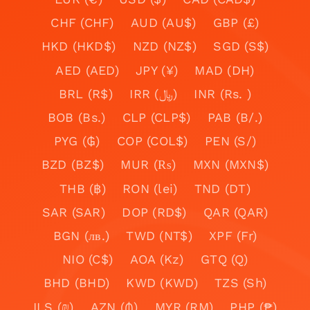
CHF (CHF)
AUD (AU$)
GBP (£)
HKD (HKD$)
NZD (NZ$)
SGD (S$)
AED (AED)
JPY (¥)
MAD (DH)
BRL (R$)
IRR (﷼)
INR (Rs. )
BOB (Bs.)
CLP (CLP$)
PAB (B/.)
PYG (₲)
COP (COL$)
PEN (S/)
BZD (BZ$)
MUR (₨)
MXN (MXN$)
THB (฿)
RON (lei)
TND (DT)
SAR (SAR)
DOP (RD$)
QAR (QAR)
BGN (лв.)
TWD (NT$)
XPF (Fr)
NIO (C$)
AOA (Kz)
GTQ (Q)
BHD (BHD)
KWD (KWD)
TZS (Sh)
ILS (₪)
AZN (₼)
MYR (RM)
PHP (₱)