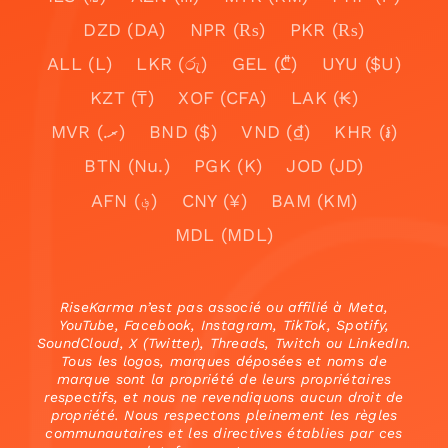
DZD (DA)
NPR (₨)
PKR (₨)
ALL (L)
LKR (රු)
GEL (₾)
UYU ($U)
KZT (₸)
XOF (CFA)
LAK (₭)
MVR (.ރ)
BND ($)
VND (₫)
KHR (៛)
BTN (Nu.)
PGK (K)
JOD (JD)
AFN (؋)
CNY (¥)
BAM (KM)
MDL (MDL)
RiseKarma n’est pas associé ou affilié à Meta,
YouTube, Facebook, Instagram, TikTok, Spotify,
SoundCloud, X (Twitter), Threads, Twitch ou LinkedIn.
Tous les logos, marques déposées et noms de
marque sont la propriété de leurs propriétaires
respectifs, et nous ne revendiquons aucun droit de
propriété. Nous respectons pleinement les règles
communautaires et les directives établies par ces