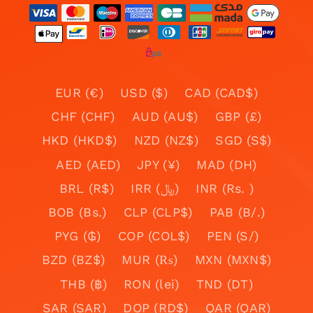
EUR (€)
USD ($)
CAD (CAD$)
CHF (CHF)
AUD (AU$)
GBP (£)
HKD (HKD$)
NZD (NZ$)
SGD (S$)
AED (AED)
JPY (¥)
MAD (DH)
BRL (R$)
IRR (﷼)
INR (Rs. )
BOB (Bs.)
CLP (CLP$)
PAB (B/.)
PYG (₲)
COP (COL$)
PEN (S/)
BZD (BZ$)
MUR (₨)
MXN (MXN$)
THB (฿)
RON (lei)
TND (DT)
SAR (SAR)
DOP (RD$)
QAR (QAR)