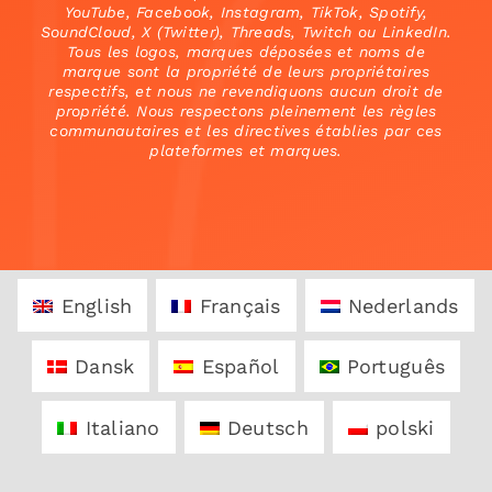
YouTube, Facebook, Instagram, TikTok, Spotify,
SoundCloud, X (Twitter), Threads, Twitch ou LinkedIn.
Tous les logos, marques déposées et noms de
marque sont la propriété de leurs propriétaires
respectifs, et nous ne revendiquons aucun droit de
propriété. Nous respectons pleinement les règles
communautaires et les directives établies par ces
plateformes et marques.
English
Français
Nederlands
Dansk
Español
Português
Italiano
Deutsch
polski