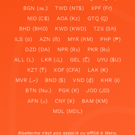
BGN (лв.)
TWD (NT$)
XPF (Fr)
NIO (C$)
AOA (Kz)
GTQ (Q)
BHD (BHD)
KWD (KWD)
TZS (Sh)
ILS (₪)
AZN (₼)
MYR (RM)
PHP (₱)
DZD (DA)
NPR (₨)
PKR (₨)
ALL (L)
LKR (රු)
GEL (₾)
UYU ($U)
KZT (₸)
XOF (CFA)
LAK (₭)
MVR (.ރ)
BND ($)
VND (₫)
KHR (៛)
BTN (Nu.)
PGK (K)
JOD (JD)
AFN (؋)
CNY (¥)
BAM (KM)
MDL (MDL)
RiseKarma n’est pas associé ou affilié à Meta,