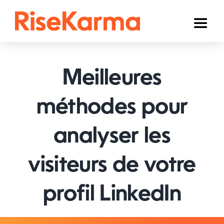
Skip
to
Toggl
content
Naviga
Instagram
Meilleures
TikTok
YouTube
méthodes pour
Facebook
analyser les
Twitter (𝕏)
visiteurs de votre
Autres
profil LinkedIn
Panier
Français