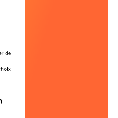
er de
choix
n