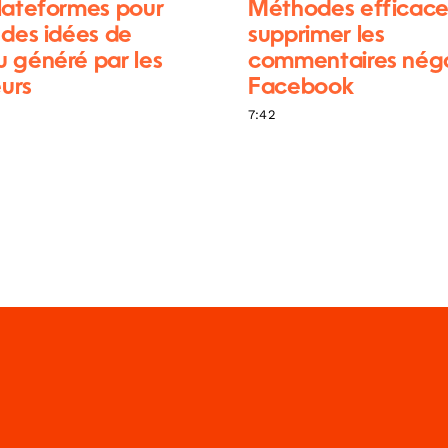
lateformes pour
Méthodes efficace
 des idées de
supprimer les
 généré par les
commentaires négat
eurs
Facebook
7:42