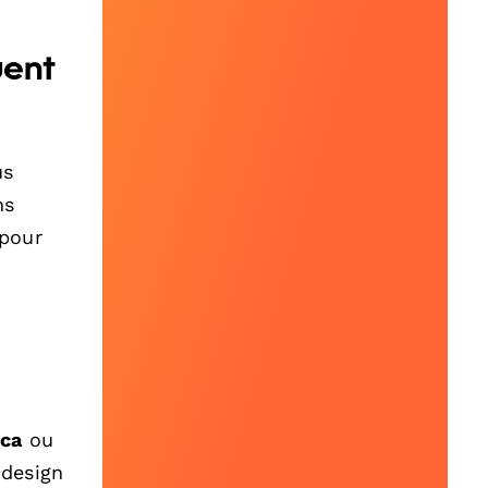
uent
us
ns
 pour
ica
ou
 design