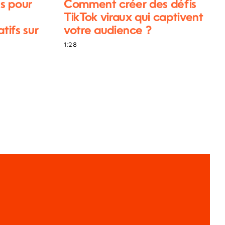
s pour
Comment créer des défis
TikTok viraux qui captivent
ifs sur
votre audience ?
1:28