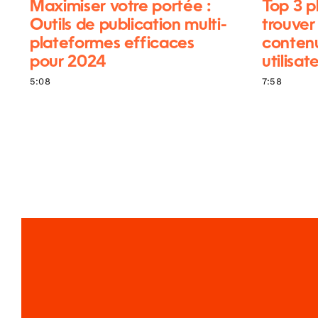
Maximiser votre portée :
Top 3 p
Outils de publication multi-
trouver
plateformes efficaces
contenu
pour 2024
utilisat
5:08
7:58