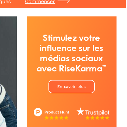
iques
Commencer
Stimulez votre
influence sur les
médias sociaux
avec RiseKarma™
En savoir plus