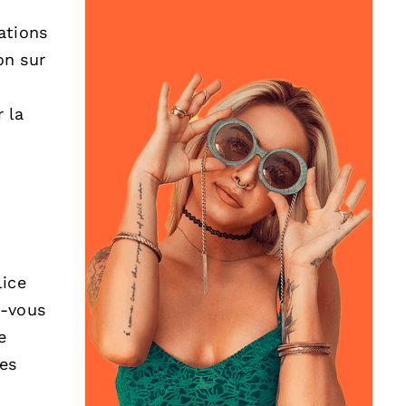
ations
on sur
 la
lice
z-vous
e
es