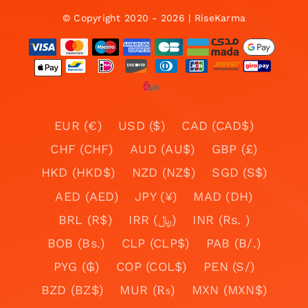
© Copyright 2020 - 2026 | RiseKarma
EUR (€)
USD ($)
CAD (CAD$)
CHF (CHF)
AUD (AU$)
GBP (£)
HKD (HKD$)
NZD (NZ$)
SGD (S$)
AED (AED)
JPY (¥)
MAD (DH)
BRL (R$)
IRR (﷼)
INR (Rs. )
BOB (Bs.)
CLP (CLP$)
PAB (B/.)
PYG (₲)
COP (COL$)
PEN (S/)
BZD (BZ$)
MUR (₨)
MXN (MXN$)