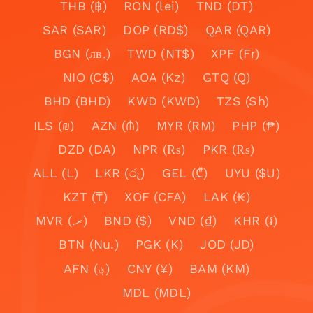
THB (฿)
RON (lei)
TND (DT)
SAR (SAR)
DOP (RD$)
QAR (QAR)
BGN (лв.)
TWD (NT$)
XPF (Fr)
NIO (C$)
AOA (Kz)
GTQ (Q)
BHD (BHD)
KWD (KWD)
TZS (Sh)
ILS (₪)
AZN (₼)
MYR (RM)
PHP (₱)
DZD (DA)
NPR (₨)
PKR (₨)
ALL (L)
LKR (රු)
GEL (₾)
UYU ($U)
KZT (₸)
XOF (CFA)
LAK (₭)
MVR (.ރ)
BND ($)
VND (₫)
KHR (៛)
BTN (Nu.)
PGK (K)
JOD (JD)
AFN (؋)
CNY (¥)
BAM (KM)
MDL (MDL)