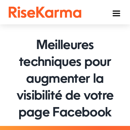
Skip
to
Toggl
content
Naviga
Instagram
Meilleures
TikTok
YouTube
techniques pour
Facebook
augmenter la
Twitter (𝕏)
visibilité de votre
Autres
page Facebook
Panier
Français