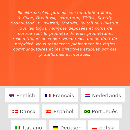
RiseKarma n’est pas associé ou affilié à Meta,
YouTube, Facebook, Instagram, TikTok, Spotify,
SoundCloud, X (Twitter), Threads, Twitch ou LinkedIn.
Tous les logos, marques déposées et noms de
marque sont la propriété de leurs propriétaires
respectifs, et nous ne revendiquons aucun droit de
propriété. Nous respectons pleinement les règles
communautaires et les directives établies par ces
plateformes et marques.
English
Français
Nederlands
Dansk
Español
Português
Italiano
Deutsch
polski