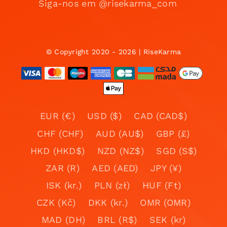
Siga-nos em @risekarma_com
© Copyright 2020 - 2026 | RiseKarma
EUR (€)
USD ($)
CAD (CAD$)
CHF (CHF)
AUD (AU$)
GBP (£)
HKD (HKD$)
NZD (NZ$)
SGD (S$)
ZAR (R)
AED (AED)
JPY (¥)
ISK (kr.)
PLN (zł)
HUF (Ft)
CZK (Kč)
DKK (kr.)
OMR (OMR)
MAD (DH)
BRL (R$)
SEK (kr)