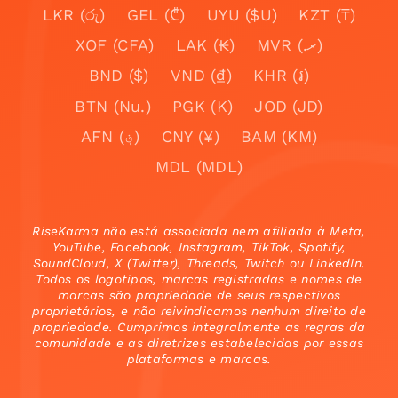
LKR (රු)
GEL (₾)
UYU ($U)
KZT (₸)
XOF (CFA)
LAK (₭)
MVR (.ރ)
BND ($)
VND (₫)
KHR (៛)
BTN (Nu.)
PGK (K)
JOD (JD)
AFN (؋)
CNY (¥)
BAM (KM)
MDL (MDL)
RiseKarma não está associada nem afiliada à Meta,
YouTube, Facebook, Instagram, TikTok, Spotify,
SoundCloud, X (Twitter), Threads, Twitch ou LinkedIn.
Todos os logotipos, marcas registradas e nomes de
marcas são propriedade de seus respectivos
proprietários, e não reivindicamos nenhum direito de
propriedade. Cumprimos integralmente as regras da
comunidade e as diretrizes estabelecidas por essas
plataformas e marcas.