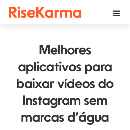
Skip
to
Toggl
content
Naviga
Instagram
TikTok
Melhores
Facebook
aplicativos para
YouTube
baixar vídeos do
Twitter (𝕏)
Outros
Instagram sem
Carrinho
marcas d’água
Português