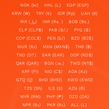
NOK (kr)
HNL (L)
EGP (EGP)
KRW (₩)
TRY (₺)
IDR (Rp)
UAH (₴)
IRR (﷼)
INR (Rs. )
BOB (Bs.)
CLP (CLP$)
PAB (B/.)
PYG (₲)
COP (COL$)
PEN (S/)
BZD (BZ$)
MUR (₨)
MXN (MXN$)
THB (฿)
TND (DT)
SAR (SAR)
DOP (RD$)
QAR (QAR)
BGN (лв.)
TWD (NT$)
XPF (Fr)
NIO (C$)
AOA (Kz)
GTQ (Q)
BHD (BHD)
KWD (KWD)
TZS (Sh)
ILS (₪)
AZN (₼)
MYR (RM)
PHP (₱)
DZD (DA)
NPR (₨)
PKR (₨)
ALL (L)