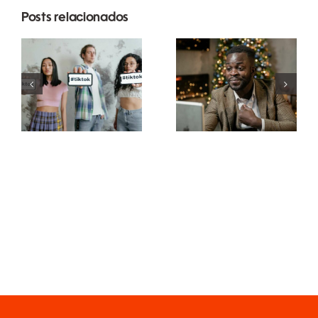
Posts relacionados
Melhores
Como
aplicativos
ocultar
de edição
seguidores
de vídeo
no LinkedIn
para criar
para manter
obras-
a
primas no
privacidade
TikTok