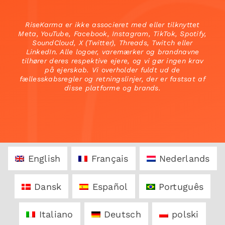
RiseKarma er ikke associeret med eller tilknyttet
Meta, YouTube, Facebook, Instagram, TikTok, Spotify,
SoundCloud, X (Twitter), Threads, Twitch eller
LinkedIn. Alle logoer, varemærker og brandnavne
tilhører deres respektive ejere, og vi gør ingen krav
på ejerskab. Vi overholder fuldt ud de
fællesskabsregler og retningslinjer, der er fastsat af
disse platforme og brands.
English
Français
Nederlands
Dansk
Español
Português
Italiano
Deutsch
polski