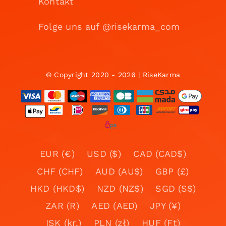
Kontakt
Folge uns auf @risekarma_com
© Copyright 2020 - 2026 | RiseKarma
EUR (€)
USD ($)
CAD (CAD$)
CHF (CHF)
AUD (AU$)
GBP (£)
HKD (HKD$)
NZD (NZ$)
SGD (S$)
ZAR (R)
AED (AED)
JPY (¥)
ISK (kr.)
PLN (zł)
HUF (Ft)