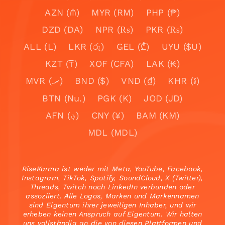
AZN (₼)
MYR (RM)
PHP (₱)
DZD (DA)
NPR (₨)
PKR (₨)
ALL (L)
LKR (රු)
GEL (₾)
UYU ($U)
KZT (₸)
XOF (CFA)
LAK (₭)
MVR (.ރ)
BND ($)
VND (₫)
KHR (៛)
BTN (Nu.)
PGK (K)
JOD (JD)
AFN (؋)
CNY (¥)
BAM (KM)
MDL (MDL)
RiseKarma ist weder mit Meta, YouTube, Facebook,
Instagram, TikTok, Spotify, SoundCloud, X (Twitter),
Threads, Twitch noch LinkedIn verbunden oder
assoziiert. Alle Logos, Marken und Markennamen
sind Eigentum ihrer jeweiligen Inhaber, und wir
erheben keinen Anspruch auf Eigentum. Wir halten
uns vollständig an die von diesen Plattformen und