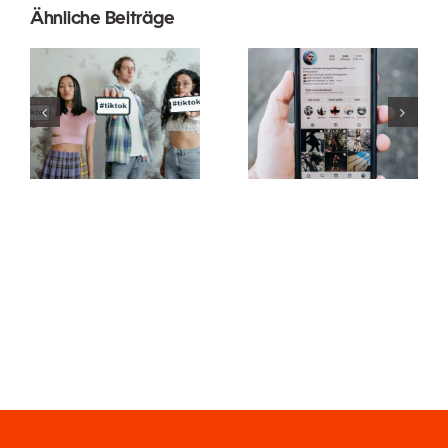
Ähnliche Beiträge
Die Top 3
Die besten
Plattformen
TikTok-
zum Planen
Schriftgeneratoren
von
für kreative
Beiträgen in
Untertitel
sozialen
Medien