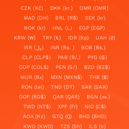
CZK (Kč)
DKK (kr.)
OMR (OMR)
MAD (DH)
BRL (R$)
SEK (kr)
NOK (kr)
HNL (L)
EGP (EGP)
KRW (₩)
TRY (₺)
IDR (Rp)
UAH (₴)
IRR (﷼)
INR (Rs. )
BOB (Bs.)
CLP (CLP$)
PAB (B/.)
PYG (₲)
COP (COL$)
PEN (S/)
BZD (BZ$)
MUR (₨)
MXN (MXN$)
THB (฿)
RON (lei)
TND (DT)
SAR (SAR)
DOP (RD$)
QAR (QAR)
BGN (лв.)
TWD (NT$)
XPF (Fr)
NIO (C$)
AOA (Kz)
GTQ (Q)
BHD (BHD)
KWD (KWD)
TZS (Sh)
ILS (₪)