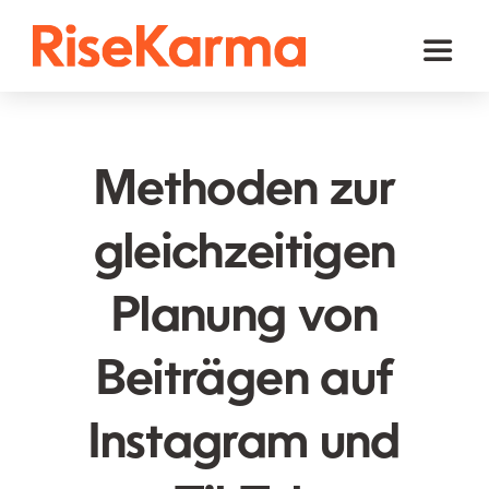
Skip
to
Toggl
content
Naviga
Instagram
TikTok
Methoden zur
Facebook
gleichzeitigen
Youtube
Planung von
Twitter (𝕏)
Andere
Beiträgen auf
Warenkorb
Instagram und
Deutsch