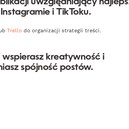
likacji uwzględniający najlep
nstagramie i TikToku.
ub
Trello
do organizacji strategii treści.
i wspierasz kreatywność i
iasz spójność postów.