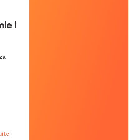
ie i
za
uite
i