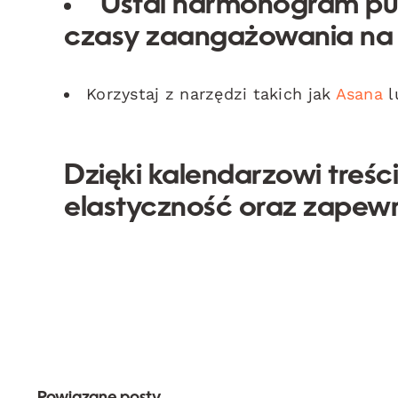
Ustal harmonogram pub
czasy zaangażowania na I
Korzystaj z narzędzi takich jak
Asana
l
Dzięki kalendarzowi treśc
elastyczność oraz zapewn
Powiązane posty