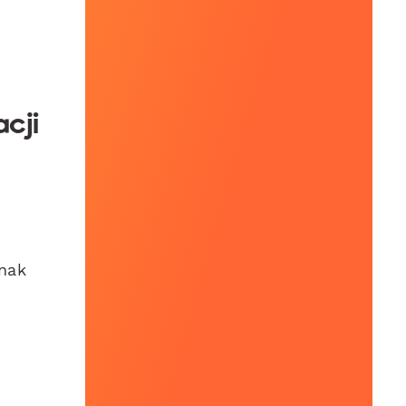
cji
dnak