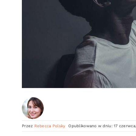
Przez
Rebecca Polsky
Opublikowano w dniu: 17 czerwca