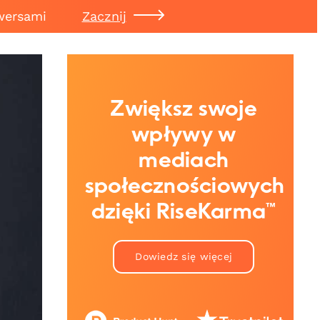
wersami
Zacznij
Zwiększ swoje
wpływy w
mediach
społecznościowych
dzięki RiseKarma™
Dowiedz się więcej