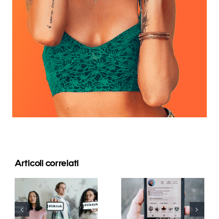
Articoli correlati
I migliori
Le 3 migliori
generatori
piattaforme
di font per
per