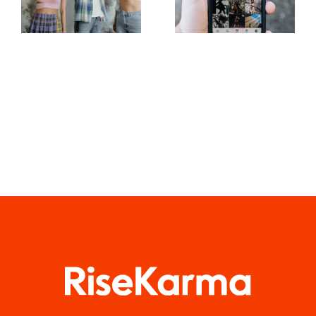
didascalie
programmare
creative su
post su più
TikTok
canali social