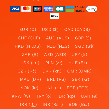
EUR (€)
USD ($)
CAD (CAD$)
CHF (CHF)
AUD (AU$)
GBP (£)
HKD (HKD$)
NZD (NZ$)
SGD (S$)
ZAR (R)
AED (AED)
JPY (¥)
ISK (kr.)
PLN (zł)
HUF (Ft)
CZK (Kč)
DKK (kr.)
OMR (OMR)
MAD (DH)
BRL (R$)
SEK (kr)
NOK (kr)
HNL (L)
EGP (EGP)
KRW (₩)
TRY (₺)
IDR (Rp)
UAH (₴)
IRR (﷼)
INR (Rs. )
BOB (Bs.)