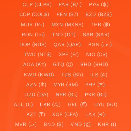
CLP (CLP$)
PAB (B/.)
PYG (₲)
COP (COL$)
PEN (S/)
BZD (BZ$)
MUR (₨)
MXN (MXN$)
THB (฿)
RON (lei)
TND (DT)
SAR (SAR)
DOP (RD$)
QAR (QAR)
BGN (лв.)
TWD (NT$)
XPF (Fr)
NIO (C$)
AOA (Kz)
GTQ (Q)
BHD (BHD)
KWD (KWD)
TZS (Sh)
ILS (₪)
AZN (₼)
MYR (RM)
PHP (₱)
DZD (DA)
NPR (₨)
PKR (₨)
ALL (L)
LKR (රු)
GEL (₾)
UYU ($U)
KZT (₸)
XOF (CFA)
LAK (₭)
MVR (.ރ)
BND ($)
VND (₫)
KHR (៛)