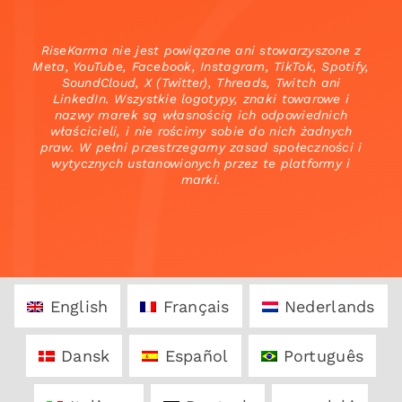
RiseKarma nie jest powiązane ani stowarzyszone z
Meta, YouTube, Facebook, Instagram, TikTok, Spotify,
SoundCloud, X (Twitter), Threads, Twitch ani
LinkedIn. Wszystkie logotypy, znaki towarowe i
nazwy marek są własnością ich odpowiednich
właścicieli, i nie rościmy sobie do nich żadnych
praw. W pełni przestrzegamy zasad społeczności i
wytycznych ustanowionych przez te platformy i
marki.
English
Français
Nederlands
Dansk
Español
Português