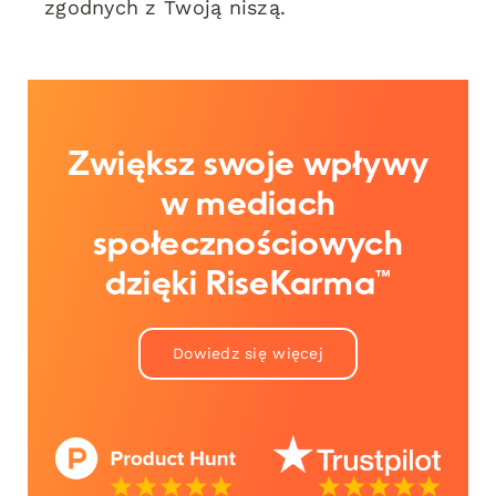
zgodnych z Twoją niszą.
Zwiększ swoje wpływy
w mediach
społecznościowych
dzięki RiseKarma™
Dowiedz się więcej