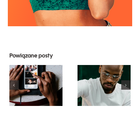
Powiązane posty
Najlepsze
Top 17
aplikacje do
zaawansowanyc
animacji
wskazówek
zdjęć na
dotyczących
angażujące
zrozumienia
posty na
algorytmu
Facebooku
TikTok