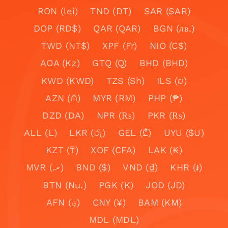
RON (lei)
TND (DT)
SAR (SAR)
DOP (RD$)
QAR (QAR)
BGN (лв.)
TWD (NT$)
XPF (Fr)
NIO (C$)
AOA (Kz)
GTQ (Q)
BHD (BHD)
KWD (KWD)
TZS (Sh)
ILS (₪)
AZN (₼)
MYR (RM)
PHP (₱)
DZD (DA)
NPR (₨)
PKR (₨)
ALL (L)
LKR (රු)
GEL (₾)
UYU ($U)
KZT (₸)
XOF (CFA)
LAK (₭)
MVR (.ރ)
BND ($)
VND (₫)
KHR (៛)
BTN (Nu.)
PGK (K)
JOD (JD)
AFN (؋)
CNY (¥)
BAM (KM)
MDL (MDL)