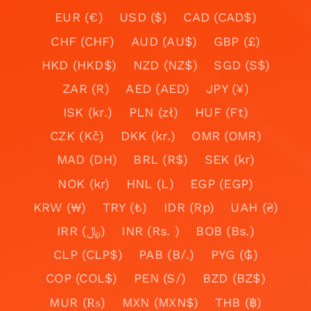
EUR (€)
USD ($)
CAD (CAD$)
CHF (CHF)
AUD (AU$)
GBP (£)
HKD (HKD$)
NZD (NZ$)
SGD (S$)
ZAR (R)
AED (AED)
JPY (¥)
ISK (kr.)
PLN (zł)
HUF (Ft)
CZK (Kč)
DKK (kr.)
OMR (OMR)
MAD (DH)
BRL (R$)
SEK (kr)
NOK (kr)
HNL (L)
EGP (EGP)
KRW (₩)
TRY (₺)
IDR (Rp)
UAH (₴)
IRR (﷼)
INR (Rs. )
BOB (Bs.)
CLP (CLP$)
PAB (B/.)
PYG (₲)
COP (COL$)
PEN (S/)
BZD (BZ$)
MUR (₨)
MXN (MXN$)
THB (฿)