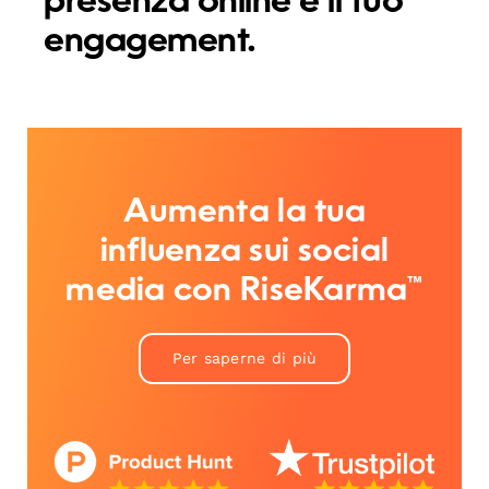
presenza online e il tuo
engagement.
Aumenta la tua
influenza sui social
media con RiseKarma™
Per saperne di più