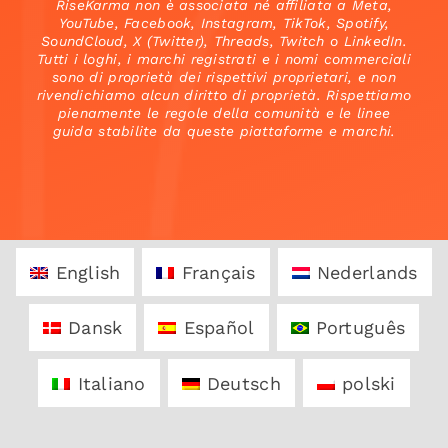
RiseKarma non è associata né affiliata a Meta,
YouTube, Facebook, Instagram, TikTok, Spotify,
SoundCloud, X (Twitter), Threads, Twitch o LinkedIn.
Tutti i loghi, i marchi registrati e i nomi commerciali
sono di proprietà dei rispettivi proprietari, e non
rivendichiamo alcun diritto di proprietà. Rispettiamo
pienamente le regole della comunità e le linee
guida stabilite da queste piattaforme e marchi.
English
Français
Nederlands
Dansk
Español
Português
Italiano
Deutsch
polski