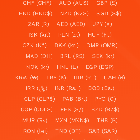
CHF (CHF)
AUD (AU$)
GBP (£)
HKD (HKD$)
NZD (NZ$)
SGD (S$)
ZAR (R)
AED (AED)
JPY (¥)
ISK (kr.)
PLN (zł)
HUF (Ft)
CZK (Kč)
DKK (kr.)
OMR (OMR)
MAD (DH)
BRL (R$)
SEK (kr)
NOK (kr)
HNL (L)
EGP (EGP)
KRW (₩)
TRY (₺)
IDR (Rp)
UAH (₴)
IRR (﷼)
INR (Rs. )
BOB (Bs.)
CLP (CLP$)
PAB (B/.)
PYG (₲)
COP (COL$)
PEN (S/)
BZD (BZ$)
MUR (₨)
MXN (MXN$)
THB (฿)
RON (lei)
TND (DT)
SAR (SAR)