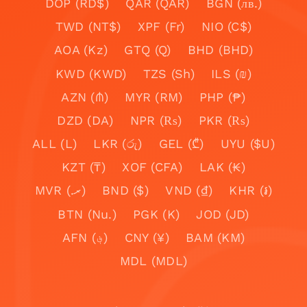
DOP (RD$)
QAR (QAR)
BGN (лв.)
TWD (NT$)
XPF (Fr)
NIO (C$)
AOA (Kz)
GTQ (Q)
BHD (BHD)
KWD (KWD)
TZS (Sh)
ILS (₪)
AZN (₼)
MYR (RM)
PHP (₱)
DZD (DA)
NPR (₨)
PKR (₨)
ALL (L)
LKR (රු)
GEL (₾)
UYU ($U)
KZT (₸)
XOF (CFA)
LAK (₭)
MVR (.ރ)
BND ($)
VND (₫)
KHR (៛)
BTN (Nu.)
PGK (K)
JOD (JD)
AFN (؋)
CNY (¥)
BAM (KM)
MDL (MDL)