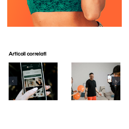
Articoli correlati
Migliori
pratiche per
Le 21
l’uso dei filtri
domande
in realtà
più cercate
aumentata
sulle reti
sui social
sociali
media