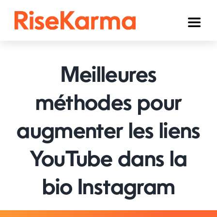
Skip
to
Toggl
content
Naviga
Instagram
Meilleures
TikTok
YouTube
méthodes pour
Facebook
augmenter les liens
Twitter (𝕏)
YouTube dans la
Autres
bio Instagram
Panier
Français