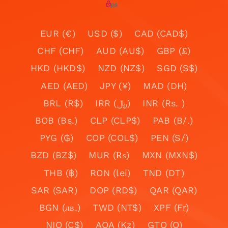
EUR (€)
USD ($)
CAD (CAD$)
CHF (CHF)
AUD (AU$)
GBP (£)
HKD (HKD$)
NZD (NZ$)
SGD (S$)
AED (AED)
JPY (¥)
MAD (DH)
BRL (R$)
IRR (﷼)
INR (Rs. )
BOB (Bs.)
CLP (CLP$)
PAB (B/.)
PYG (₲)
COP (COL$)
PEN (S/)
BZD (BZ$)
MUR (₨)
MXN (MXN$)
THB (฿)
RON (lei)
TND (DT)
SAR (SAR)
DOP (RD$)
QAR (QAR)
BGN (лв.)
TWD (NT$)
XPF (Fr)
NIO (C$)
AOA (Kz)
GTQ (Q)