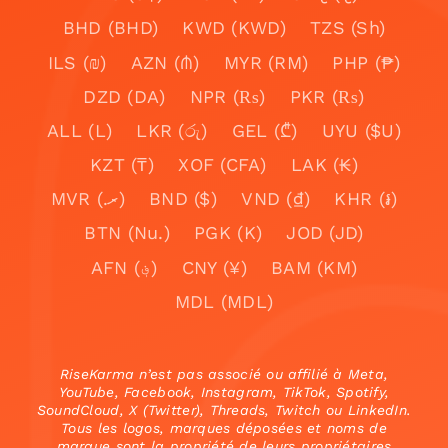
BHD (BHD)
KWD (KWD)
TZS (Sh)
ILS (₪)
AZN (₼)
MYR (RM)
PHP (₱)
DZD (DA)
NPR (₨)
PKR (₨)
ALL (L)
LKR (රු)
GEL (₾)
UYU ($U)
KZT (₸)
XOF (CFA)
LAK (₭)
MVR (.ރ)
BND ($)
VND (₫)
KHR (៛)
BTN (Nu.)
PGK (K)
JOD (JD)
AFN (؋)
CNY (¥)
BAM (KM)
MDL (MDL)
RiseKarma n’est pas associé ou affilié à Meta,
YouTube, Facebook, Instagram, TikTok, Spotify,
SoundCloud, X (Twitter), Threads, Twitch ou LinkedIn.
Tous les logos, marques déposées et noms de
marque sont la propriété de leurs propriétaires