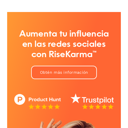
Aumenta tu influencia
en las redes sociales
con RiseKarma™
Obtén más información