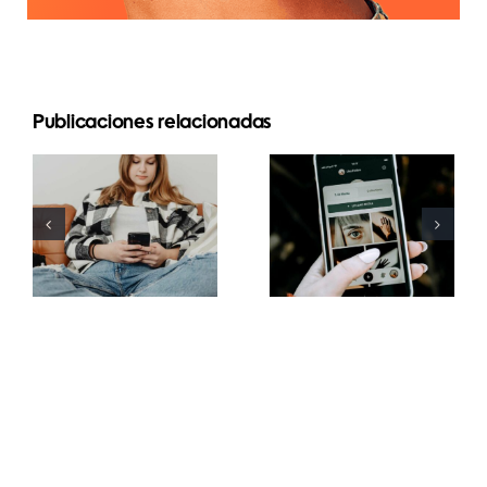
Publicaciones relacionadas
Estrategias
Mejores
innovadoras
prácticas
para
para usar
aumentar la
filtros de
visibilidad
realidad
de grupos
aumentada
de
en redes
Facebook
sociales
este año