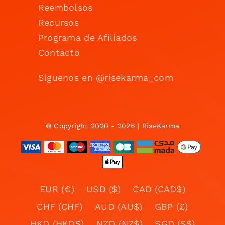
Reembolsos
Recursos
Programa de Afiliados
Contacto
Síguenos en @risekarma_com
© Copyright 2020 - 2026 | RiseKarma
EUR (€)
USD ($)
CAD (CAD$)
CHF (CHF)
AUD (AU$)
GBP (£)
HKD (HKD$)
NZD (NZ$)
SGD (S$)