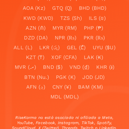
AOA (Kz)
GTQ (Q)
BHD (BHD)
KWD (KWD)
TZS (Sh)
ILS (₪)
AZN (₼)
MYR (RM)
PHP (₱)
DZD (DA)
NPR (₨)
PKR (₨)
ALL (L)
LKR (රු)
GEL (₾)
UYU ($U)
KZT (₸)
XOF (CFA)
LAK (₭)
MVR (.ރ)
BND ($)
VND (₫)
KHR (៛)
BTN (Nu.)
PGK (K)
JOD (JD)
AFN (؋)
CNY (¥)
BAM (KM)
MDL (MDL)
RiseKarma no está asociada ni afiliada a Meta,
YouTube, Facebook, Instagram, TikTok, Spotify,
SoundCloud, X (Twitter), Threads, Twitch o LinkedIn.