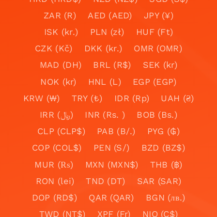
ZAR (R)
AED (AED)
JPY (¥)
ISK (kr.)
PLN (zł)
HUF (Ft)
CZK (Kč)
DKK (kr.)
OMR (OMR)
MAD (DH)
BRL (R$)
SEK (kr)
NOK (kr)
HNL (L)
EGP (EGP)
KRW (₩)
TRY (₺)
IDR (Rp)
UAH (₴)
IRR (﷼)
INR (Rs. )
BOB (Bs.)
CLP (CLP$)
PAB (B/.)
PYG (₲)
COP (COL$)
PEN (S/)
BZD (BZ$)
MUR (₨)
MXN (MXN$)
THB (฿)
RON (lei)
TND (DT)
SAR (SAR)
DOP (RD$)
QAR (QAR)
BGN (лв.)
TWD (NT$)
XPF (Fr)
NIO (C$)