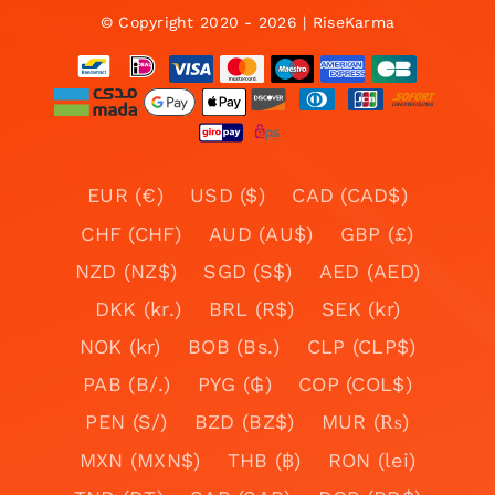
© Copyright 2020 - 2026 | RiseKarma
EUR (€)
USD ($)
CAD (CAD$)
CHF (CHF)
AUD (AU$)
GBP (£)
NZD (NZ$)
SGD (S$)
AED (AED)
DKK (kr.)
BRL (R$)
SEK (kr)
NOK (kr)
BOB (Bs.)
CLP (CLP$)
PAB (B/.)
PYG (₲)
COP (COL$)
PEN (S/)
BZD (BZ$)
MUR (₨)
MXN (MXN$)
THB (฿)
RON (lei)