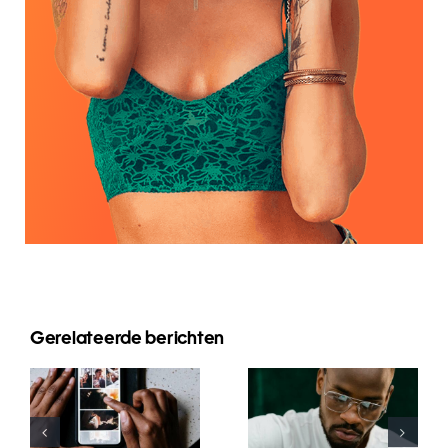
Gerelateerde berichten
Top-Apps
Top 17 Tipps
zum
zur
Animieren
Verbesserung
von Fotos