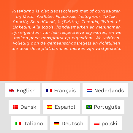
RiseKarma is niet geassocieerd met of aangesloten
bij Meta, YouTube, Facebook, Instagram, TikTok,
Spotify, SoundCloud, X (Twitter), Threads, Twitch of
LinkedIn. Alle logo’s, handelsmerken en merknamen
zijn eigendom van hun respectieve eigenaren, en we
maken geen aanspraak op eigendom. We voldoen
volledig aan de gemeenschapsregels en richtlijnen
die door deze platforms en merken zijn vastgesteld.
English
Français
Nederlands
Dansk
Español
Português
Italiano
Deutsch
polski