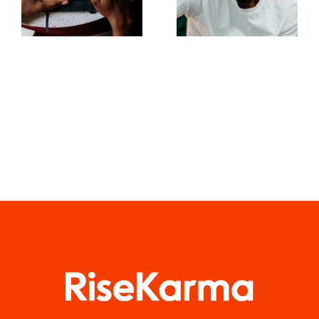
des
für
Verständnisses
ansprechende
des TikTok-
Facebook-
Algorithmus
Posts