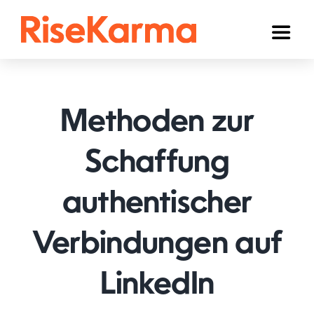
Skip
to
Toggl
content
Naviga
Instagram
TikTok
Methoden zur
Facebook
Schaffung
YouTube
authentischer
Twitter (𝕏)
Anderen
Verbindungen auf
Winkelwagen
LinkedIn
Nederlands