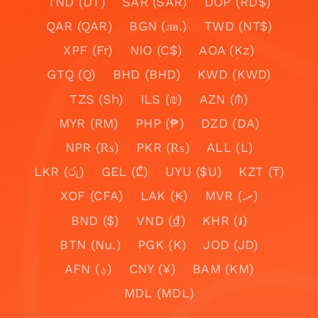
TND (DT)
SAR (SAR)
DOP (RD$)
QAR (QAR)
BGN (лв.)
TWD (NT$)
XPF (Fr)
NIO (C$)
AOA (Kz)
GTQ (Q)
BHD (BHD)
KWD (KWD)
TZS (Sh)
ILS (₪)
AZN (₼)
MYR (RM)
PHP (₱)
DZD (DA)
NPR (₨)
PKR (₨)
ALL (L)
LKR (රු)
GEL (₾)
UYU ($U)
KZT (₸)
XOF (CFA)
LAK (₭)
MVR (.ރ)
BND ($)
VND (₫)
KHR (៛)
BTN (Nu.)
PGK (K)
JOD (JD)
AFN (؋)
CNY (¥)
BAM (KM)
MDL (MDL)