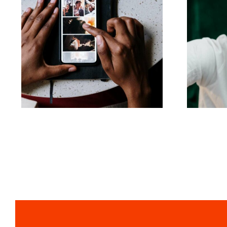
Le migliori app per
I 17
animare foto e
rendere coinvolgenti i
post su Facebook
l’al