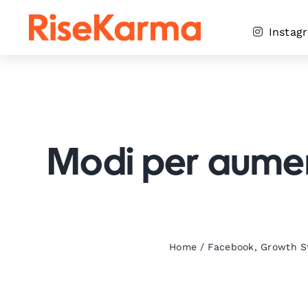
Skip
to
Instag
content
Modi per aumen
Home
/
Facebook
,
Growth St