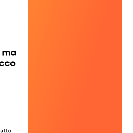
, ma
Ecco
patto