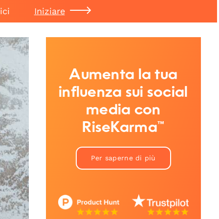
ici
Iniziare
Aumenta la tua
influenza sui social
media con
RiseKarma™
Per saperne di più