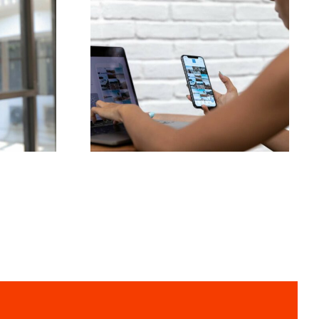
la
Le 3 migliori
enti
piattaforme per
la
trovare idee di UGC
u più
(Contenuti Generati
 2024
dagli Utenti)