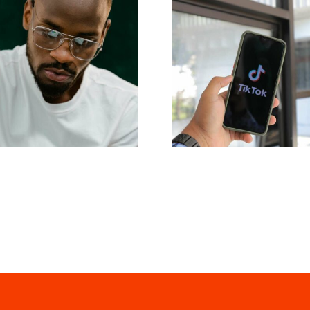
Massimizzare 
 migliori consigli
portata: Strum
avanzati per
efficaci per 
comprendere
pubblicazione s
goritmo di TikTok
piattaforme nel