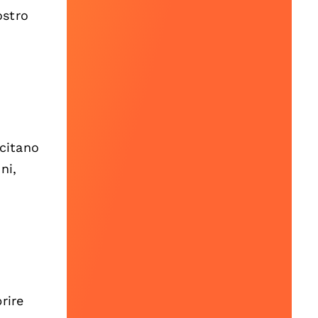
ostro
scitano
ni,
rire