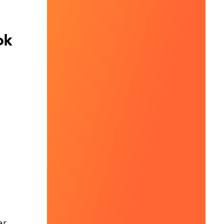
ok
r
er