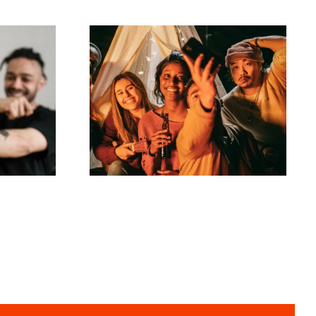
oden
Wie erstellt man
ng
virale TikTok-
Herausforderungen,
auf
die das Publikum
fesseln?