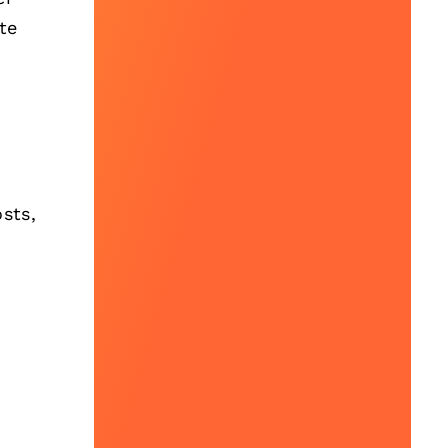
te
sts,