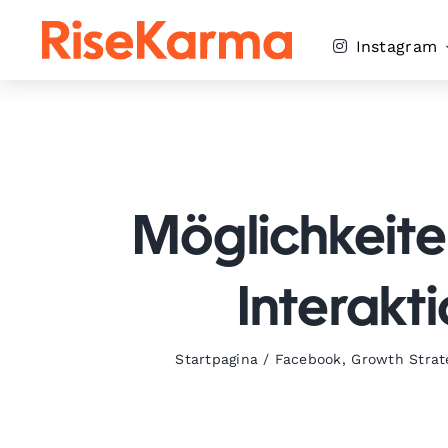
Skip
to
Instagram
content
Möglichkeite
Interakt
Startpagina
/
Facebook
,
Growth Strat