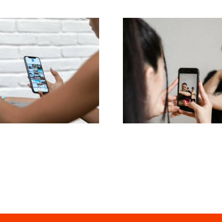
Effektive Meth
ie drei besten
zur Entfernu
tformen für Ideen
negativer
utzergenerierten
Kommentare 
nhalten (UGC)
Facebook