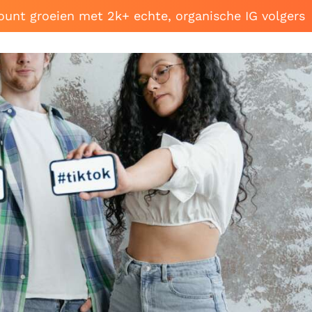
ount groeien met 2k+ echte, organische IG volgers