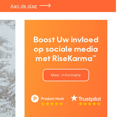
Aan de slag
Boost Uw invloed
op sociale media
met RiseKarma™
Meer informatie