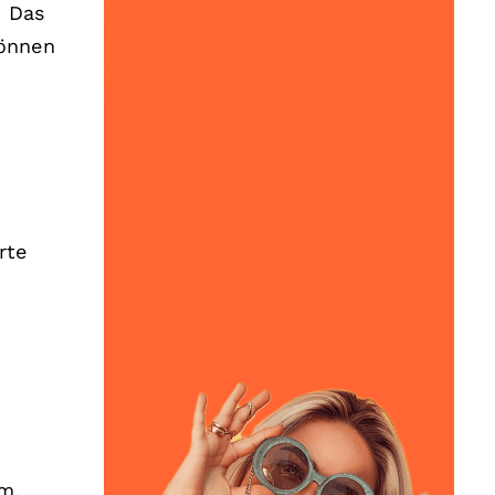
. Das
önnen
rte
m.