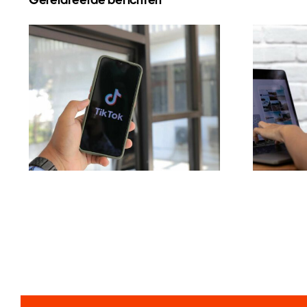
Gerelateerde berichten
Reichweite
D
maximieren: Effektive
Plat
Cross-Platform-
zu n
Posting-Tools für 2024
I