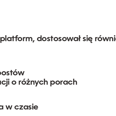
 platform, dostosował się równ
postów
cji o różnych porach
a w czasie