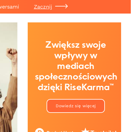
wersami
Zacznij
Zwiększ swoje
wpływy w
mediach
społecznościowych
dzięki RiseKarma™
Dowiedz się więcej