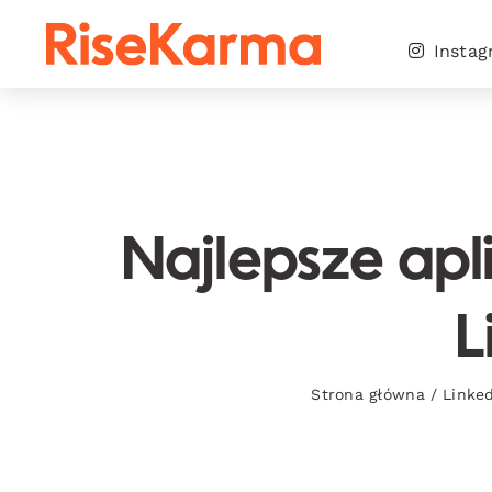
Skip
to
Insta
content
Najlepsze ap
L
Strona główna
/
Linke