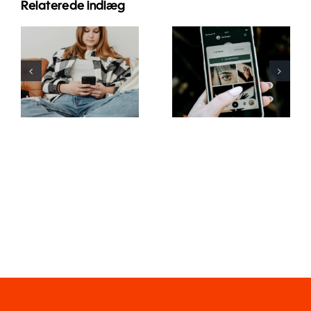
Relaterede indlæg
Innovative
Bedste
strategier til
praksis for
at øge
brug af
synligheden
augmented
af
reality-filtre
Facebook-
på sociale
grupper i år
medier