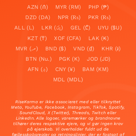
AZN (₼)
MYR (RM)
PHP (₱)
DZD (DA)
NPR (₨)
PKR (₨)
ALL (L)
LKR (රු)
GEL (₾)
UYU ($U)
KZT (₸)
XOF (CFA)
LAK (₭)
MVR (.ރ)
BND ($)
VND (₫)
KHR (៛)
BTN (Nu.)
PGK (K)
JOD (JD)
AFN (؋)
CNY (¥)
BAM (KM)
MDL (MDL)
RiseKarma er ikke associeret med eller tilknyttet
Meta, YouTube, Facebook, Instagram, TikTok, Spotify,
SoundCloud, X (Twitter), Threads, Twitch eller
LinkedIn. Alle logoer, varemærker og brandnavne
tilhører deres respektive ejere, og vi gør ingen krav
på ejerskab. Vi overholder fuldt ud de
fællesskabsregler og retningslinjer, der er fastsat af