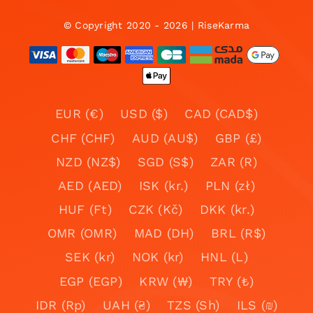
© Copyright 2020 - 2026 | RiseKarma
EUR (€)
USD ($)
CAD (CAD$)
CHF (CHF)
AUD (AU$)
GBP (£)
NZD (NZ$)
SGD (S$)
ZAR (R)
AED (AED)
ISK (kr.)
PLN (zł)
HUF (Ft)
CZK (Kč)
DKK (kr.)
OMR (OMR)
MAD (DH)
BRL (R$)
SEK (kr)
NOK (kr)
HNL (L)
EGP (EGP)
KRW (₩)
TRY (₺)
IDR (Rp)
UAH (₴)
TZS (Sh)
ILS (₪)