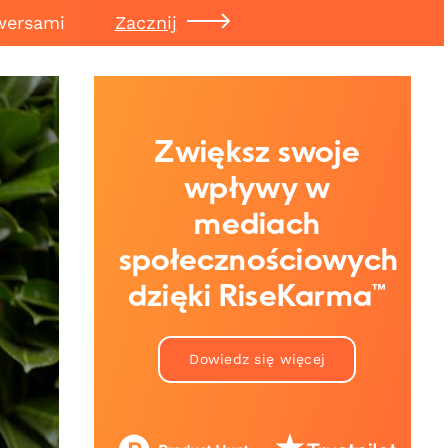
wersami
Zacznij
Zwiększ swoje
wpływy w
mediach
społecznościowych
dzięki RiseKarma™
Dowiedz się więcej