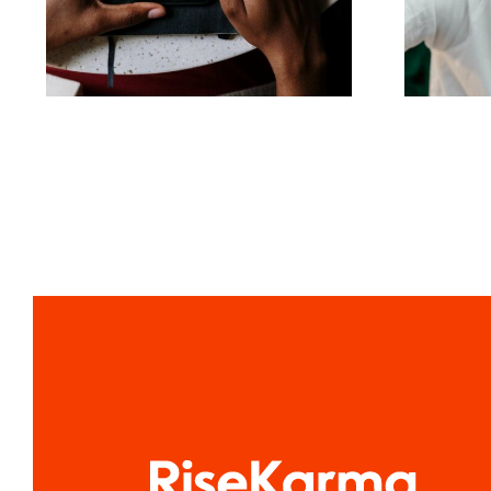
angażujące posty na
Facebooku
al