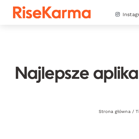
Skip
to
Insta
content
Najlepsze aplika
Strona główna
/
T