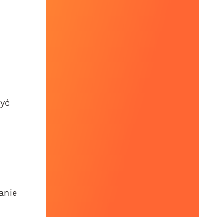
zyć
anie