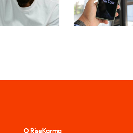
dotyczących
publikacji
zrozumienia
międzyplatform
gorytmu TikTok
na 2024 ro
O RiseKarma