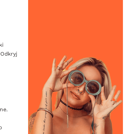
ki
 Odkryj
ne.
o