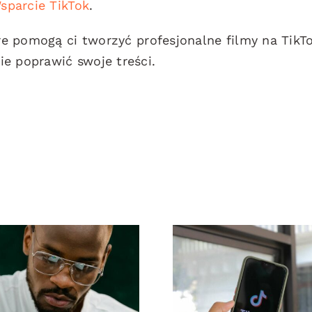
sparcie TikTok
.
óre pomogą ci tworzyć profesjonalne filmy na TikT
e poprawić swoje treści.
Top 17
Maksymalizac
awansowanych
zasięgu: Skute
wskazówek
narzędzia d