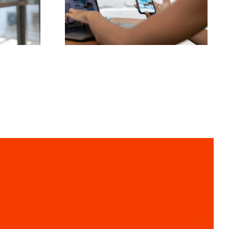
pomysłów na UGC
(treści generowane
owych
przez użytkowników)
k