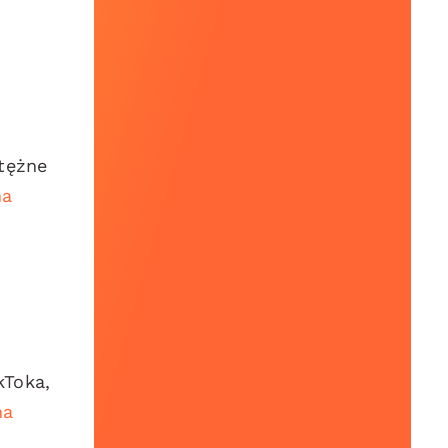
otężne
na
kToka,
na