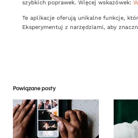
szybkich poprawek. Więcej wskazówek:
W
Te aplikacje oferują unikalne funkcje, kt
Eksperymentuj z narzędziami, aby znaczni
Powiązane posty
Najlepsze aplikacje
za
do animacji zdjęć na