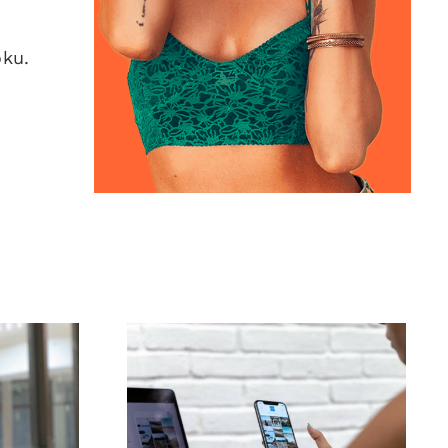
oku.
ja
Najlepsze 3 platformy
czne
do znalezienia
o