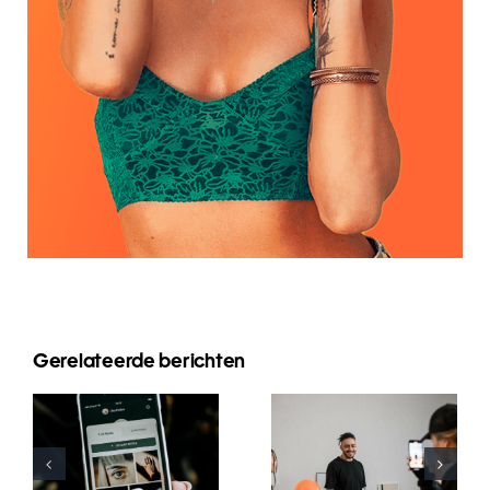
Gerelateerde berichten
Beste
Praktiken für
Die 21
die Nutzung
häufigsten
von
Fragen, die
Augmented-
Menschen