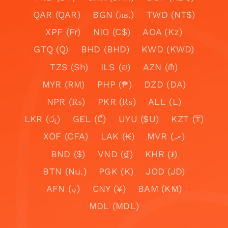
QAR (QAR)
BGN (лв.)
TWD (NT$)
XPF (Fr)
NIO (C$)
AOA (Kz)
GTQ (Q)
BHD (BHD)
KWD (KWD)
TZS (Sh)
ILS (₪)
AZN (₼)
MYR (RM)
PHP (₱)
DZD (DA)
NPR (₨)
PKR (₨)
ALL (L)
LKR (රු)
GEL (₾)
UYU ($U)
KZT (₸)
XOF (CFA)
LAK (₭)
MVR (.ރ)
BND ($)
VND (₫)
KHR (៛)
BTN (Nu.)
PGK (K)
JOD (JD)
AFN (؋)
CNY (¥)
BAM (KM)
MDL (MDL)