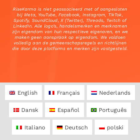
RiseKarma is niet geassocieerd met of aangesloten
bij Meta, YouTube, Facebook, Instagram, TikTok,
Spotify, SoundCloud, X (Twitter), Threads, Twitch of
LinkedIn. Alle logo’s, handelsmerken en merknamen
zijn eigendom van hun respectieve eigenaren, en we
maken geen aanspraak op eigendom. We voldoen
volledig aan de gemeenschapsregels en richtlijnen
die door deze platforms en merken zijn vastgesteld.
English
Français
Nederlands
Dansk
Español
Português
Italiano
Deutsch
polski