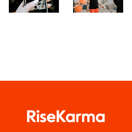
Reality-
zu sozialen
Filtern in
Medien
sozialen
stellen
Medien