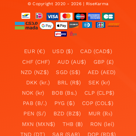
© Copyright 2020 - 2026 | RiseKarma
EUR (€)
USD ($)
CAD (CAD$)
CHF (CHF)
AUD (AU$)
GBP (£)
NZD (NZ$)
SGD (S$)
AED (AED)
DKK (kr.)
BRL (R$)
SEK (kr)
NOK (kr)
BOB (Bs.)
CLP (CLP$)
PAB (B/.)
PYG (₲)
COP (COL$)
PEN (S/)
BZD (BZ$)
MUR (₨)
MXN (MXN$)
THB (฿)
RON (lei)
TND (DT)
SAR (SAR)
DOP (RD$)