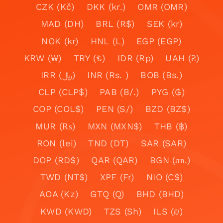
CZK (Kč)
DKK (kr.)
OMR (OMR)
MAD (DH)
BRL (R$)
SEK (kr)
NOK (kr)
HNL (L)
EGP (EGP)
KRW (₩)
TRY (₺)
IDR (Rp)
UAH (₴)
IRR (﷼)
INR (Rs. )
BOB (Bs.)
CLP (CLP$)
PAB (B/.)
PYG (₲)
COP (COL$)
PEN (S/)
BZD (BZ$)
MUR (₨)
MXN (MXN$)
THB (฿)
RON (lei)
TND (DT)
SAR (SAR)
DOP (RD$)
QAR (QAR)
BGN (лв.)
TWD (NT$)
XPF (Fr)
NIO (C$)
AOA (Kz)
GTQ (Q)
BHD (BHD)
KWD (KWD)
TZS (Sh)
ILS (₪)