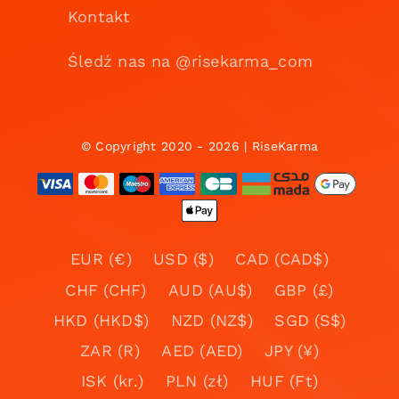
Kontakt
Śledź nas na @risekarma_com
© Copyright 2020 - 2026 | RiseKarma
EUR (€)
USD ($)
CAD (CAD$)
CHF (CHF)
AUD (AU$)
GBP (£)
HKD (HKD$)
NZD (NZ$)
SGD (S$)
ZAR (R)
AED (AED)
JPY (¥)
ISK (kr.)
PLN (zł)
HUF (Ft)