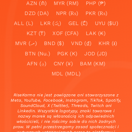
AZN (₼)
MYR (RM)
PHP (₱)
DZD (DA)
NPR (₨)
PKR (₨)
ALL (L)
LKR (රු)
GEL (₾)
UYU ($U)
KZT (₸)
XOF (CFA)
LAK (₭)
MVR (.ރ)
BND ($)
VND (₫)
KHR (៛)
BTN (Nu.)
PGK (K)
JOD (JD)
AFN (؋)
CNY (¥)
BAM (KM)
MDL (MDL)
RiseKarma nie jest powiązane ani stowarzyszone z
Meta, YouTube, Facebook, Instagram, TikTok, Spotify,
SoundCloud, X (Twitter), Threads, Twitch ani
LinkedIn. Wszystkie logotypy, znaki towarowe i
nazwy marek są własnością ich odpowiednich
właścicieli, i nie rościmy sobie do nich żadnych
praw. W pełni przestrzegamy zasad społeczności i