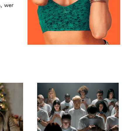
n, wer
r auf
Tipps zur Gestaltung
t, um
ansprechender
e zu
Facebook-Anzeigen,