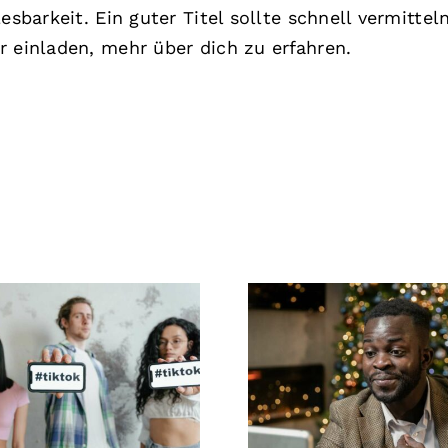
esbarkeit. Ein guter Titel sollte schnell vermittel
r einladen, mehr über dich zu erfahren.
Beste Video-
Wie man Followe
rbeitungs-Apps
LinkedIn verbirg
für TikTok-
die Privatsphär