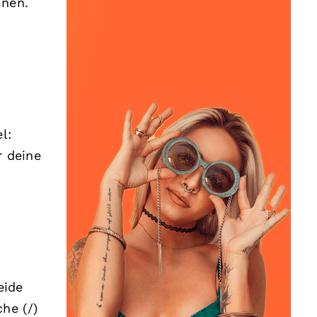
inen.
l:
r deine
eide
he (/)