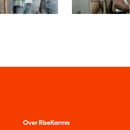
Meisterwerke
wahren
Over RiseKarma