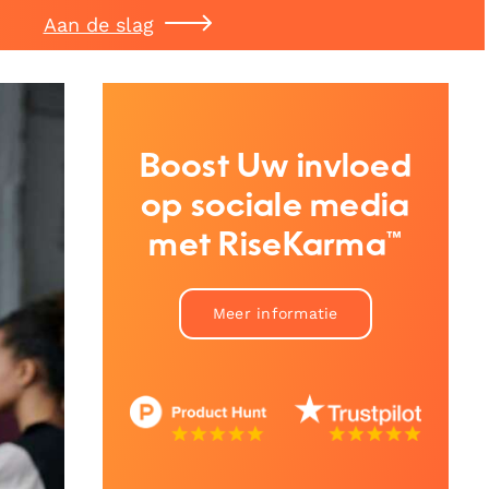
Aan de slag
Boost Uw invloed
op sociale media
met RiseKarma™
Meer informatie