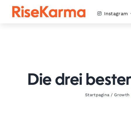
Skip
to
Instagram
content
Die drei beste
Startpagina
/
Growth 