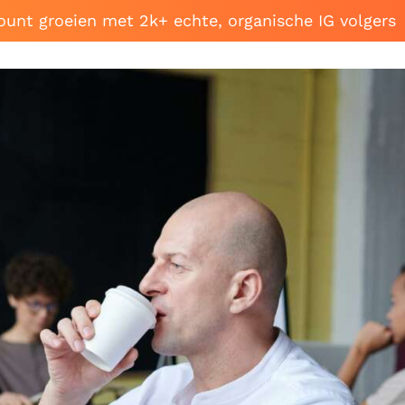
ount groeien met 2k+ echte, organische IG volgers