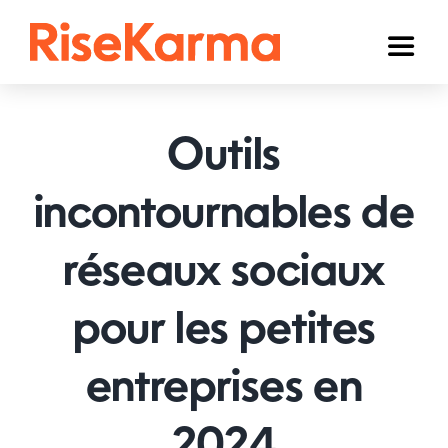
Skip
to
Toggl
content
Naviga
Instagram
Outils
TikTok
YouTube
incontournables de
Facebook
réseaux sociaux
Twitter (𝕏)
pour les petites
Autres
entreprises en
Panier
Français