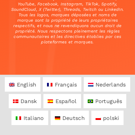
YouTube, Facebook, Instagram, TikTok, Spotify,
SoundCloud, X (Twitter), Threads, Twitch ou LinkedIn.
Tous les logos, marques déposées et noms de
marque sont la propriété de leurs propriétaires
respectifs, et nous ne revendiquons aucun droit de
propriété. Nous respectons pleinement les règles
communautaires et les directives établies par ces
plateformes et marques.
English
Français
Nederlands
Dansk
Español
Português
Italiano
Deutsch
polski