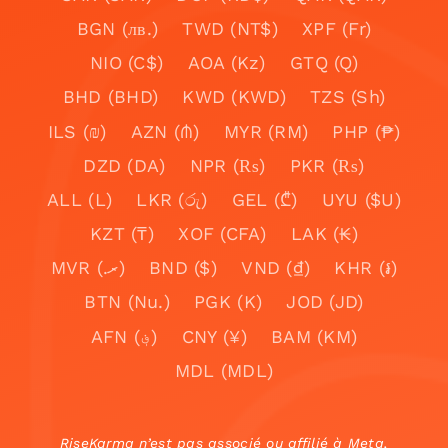
BGN (лв.)
TWD (NT$)
XPF (Fr)
NIO (C$)
AOA (Kz)
GTQ (Q)
BHD (BHD)
KWD (KWD)
TZS (Sh)
ILS (₪)
AZN (₼)
MYR (RM)
PHP (₱)
DZD (DA)
NPR (₨)
PKR (₨)
ALL (L)
LKR (රු)
GEL (₾)
UYU ($U)
KZT (₸)
XOF (CFA)
LAK (₭)
MVR (.ރ)
BND ($)
VND (₫)
KHR (៛)
BTN (Nu.)
PGK (K)
JOD (JD)
AFN (؋)
CNY (¥)
BAM (KM)
MDL (MDL)
RiseKarma n’est pas associé ou affilié à Meta,