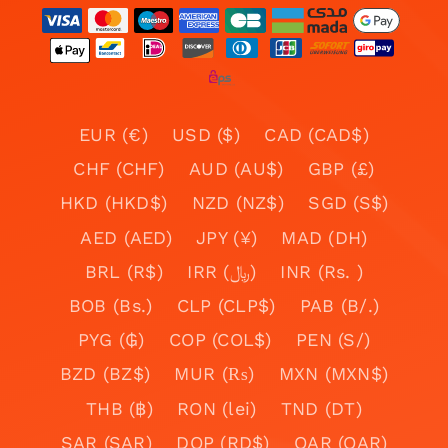
EUR (€)
USD ($)
CAD (CAD$)
CHF (CHF)
AUD (AU$)
GBP (£)
HKD (HKD$)
NZD (NZ$)
SGD (S$)
AED (AED)
JPY (¥)
MAD (DH)
BRL (R$)
IRR (﷼)
INR (Rs. )
BOB (Bs.)
CLP (CLP$)
PAB (B/.)
PYG (₲)
COP (COL$)
PEN (S/)
BZD (BZ$)
MUR (₨)
MXN (MXN$)
THB (฿)
RON (lei)
TND (DT)
SAR (SAR)
DOP (RD$)
QAR (QAR)