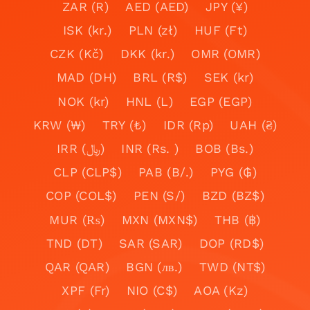
ZAR (R)
AED (AED)
JPY (¥)
ISK (kr.)
PLN (zł)
HUF (Ft)
CZK (Kč)
DKK (kr.)
OMR (OMR)
MAD (DH)
BRL (R$)
SEK (kr)
NOK (kr)
HNL (L)
EGP (EGP)
KRW (₩)
TRY (₺)
IDR (Rp)
UAH (₴)
IRR (﷼)
INR (Rs. )
BOB (Bs.)
CLP (CLP$)
PAB (B/.)
PYG (₲)
COP (COL$)
PEN (S/)
BZD (BZ$)
MUR (₨)
MXN (MXN$)
THB (฿)
TND (DT)
SAR (SAR)
DOP (RD$)
QAR (QAR)
BGN (лв.)
TWD (NT$)
XPF (Fr)
NIO (C$)
AOA (Kz)