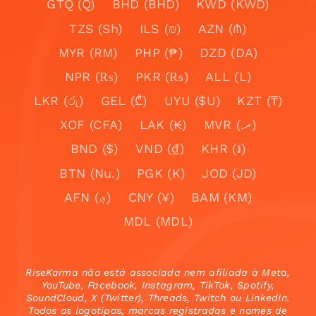
GTQ (Q)
BHD (BHD)
KWD (KWD)
TZS (Sh)
ILS (₪)
AZN (₼)
MYR (RM)
PHP (₱)
DZD (DA)
NPR (₨)
PKR (₨)
ALL (L)
LKR (රු)
GEL (₾)
UYU ($U)
KZT (₸)
XOF (CFA)
LAK (₭)
MVR (.ރ)
BND ($)
VND (₫)
KHR (៛)
BTN (Nu.)
PGK (K)
JOD (JD)
AFN (؋)
CNY (¥)
BAM (KM)
MDL (MDL)
RiseKarma não está associada nem afiliada à Meta,
YouTube, Facebook, Instagram, TikTok, Spotify,
SoundCloud, X (Twitter), Threads, Twitch ou LinkedIn.
Todos os logotipos, marcas registradas e nomes de