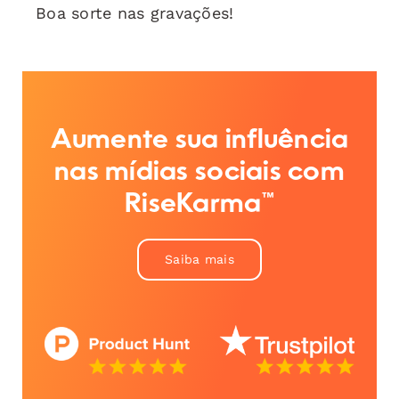
Boa sorte nas gravações!
Aumente sua influência
nas mídias sociais com
RiseKarma™
Saiba mais