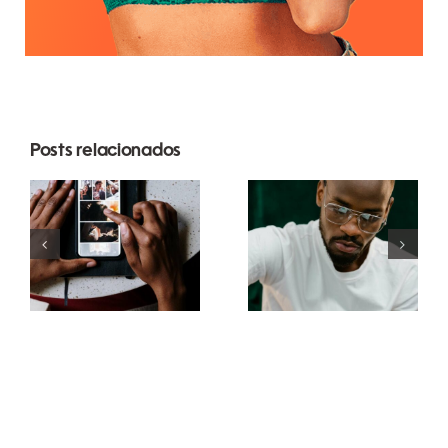
Posts relacionados
Melhores
Top 17 Dicas
apps para
Avançadas
animar fotos
para
e criar posts
Entender o
envolventes
Algoritmo
no
do TikTok
Facebook